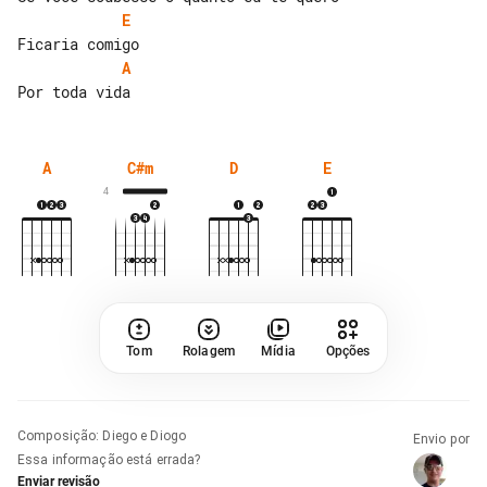
E
A
A
C#m
D
E
4
Tom
Rolagem
Mídia
Opções
Composição
:
Diego e Diogo
Envio por
Essa informação está errada?
Enviar revisão