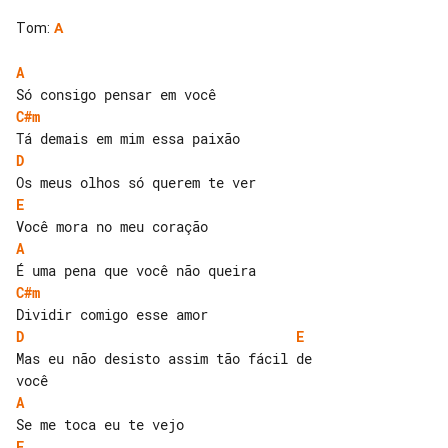
Tom
:
A
A
C#m
D
E
A
C#m
D
E
Mas eu não desisto assim tão fácil de 

A
E