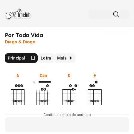
Por Toda Vida
Mídia
Diego & Diogo
Principal
Letra
Mais
A
C#m
D
E
4
Continua depois do anúncio