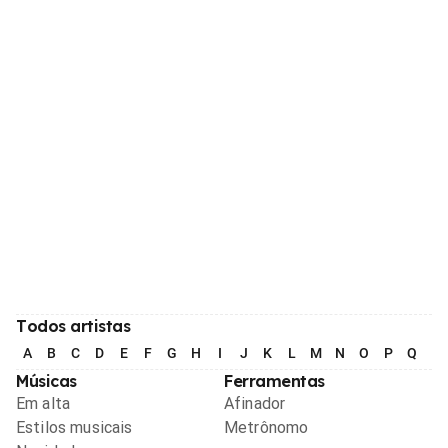
Todos artistas
A
B
C
D
E
F
G
H
I
J
K
L
M
N
O
P
Q
R
Músicas
Ferramentas
Em alta
Afinador
Estilos musicais
Metrônomo