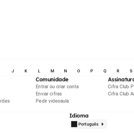
I
J
K
L
M
N
O
P
Q
R
S
Comunidade
Assinatur
Entrar ou criar conta
Cifra Club 
Enviar cifras
Cifra Club 
ordes
Pedir videoaula
Idioma
Português