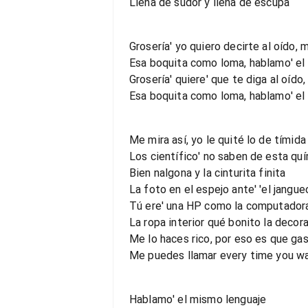
Llena de sudor y llena de escupa
Grosería' yo quiero decirte al oído, m
Esa boquita como loma, hablamo' e
Grosería' quiere' que te diga al oído,
Esa boquita como loma, hablamo' el 
Me mira así, yo le quité lo de tímida
Los científico' no saben de esta qu
Bien nalgona y la cinturita finita
La foto en el espejo ante' 'el jangueo
Tú ere' una HP como la computador
La ropa interior qué bonito la decor
Me lo haces rico, por eso es que gas
Me puedes llamar every time you wa
Hablamo' el mismo lenguaje