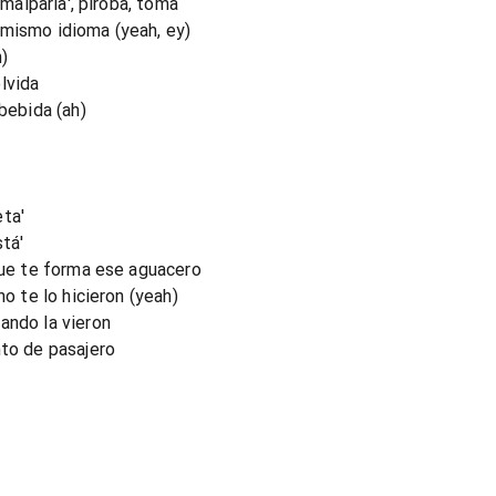
 malparía', piroba, toma
 mismo idioma (yeah, ey)
)
lvida
 bebida (ah)
ta'
tá'
 que te forma ese aguacero
no te lo hicieron (yeah)
ando la vieron
nto de pasajero