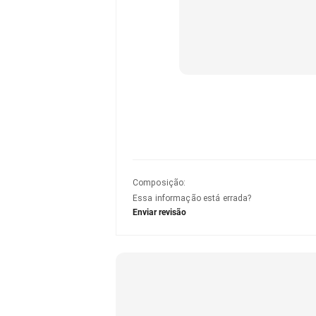
Composição
:
Essa informação está errada?
Enviar revisão