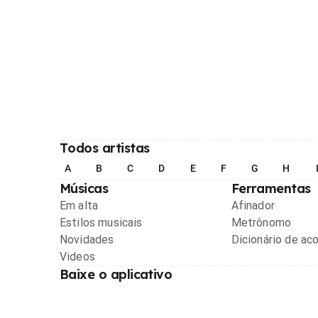
Todos artistas
A
B
C
D
E
F
G
H
Músicas
Ferramentas
Em alta
Afinador
Estilos musicais
Metrônomo
Novidades
Dicionário de ac
Videos
Baixe o aplicativo