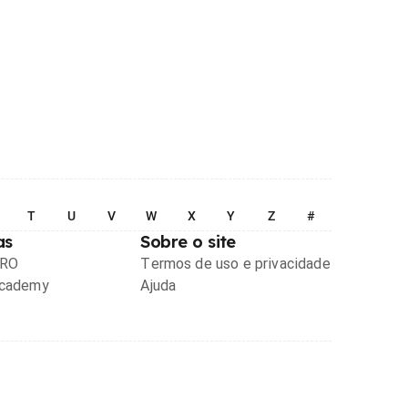
T
U
V
W
X
Y
Z
#
as
Sobre o site
PRO
Termos de uso e privacidade
Academy
Ajuda