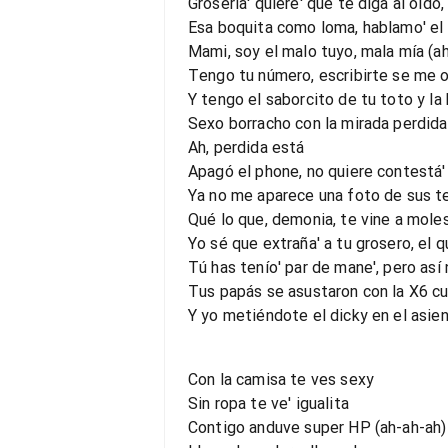
Grosería' quiere' que te diga al oído,
Esa boquita como loma, hablamo' el
Mami, soy el malo tuyo, mala mía (ah
Tengo tu número, escribirte se me o
Y tengo el saborcito de tu toto y la
Sexo borracho con la mirada perdida
Ah, perdida está
Apagó el phone, no quiere contestá'
Ya no me aparece una foto de sus te
Qué lo que, demonia, te vine a moles
Yo sé que extraña' a tu grosero, el
Tú has tenío' par de mane', pero así 
Tus papás se asustaron con la X6 cu
Y yo metiéndote el dicky en el asie
Con la camisa te ves sexy
Sin ropa te ve' igualita
Contigo anduve super HP (ah-ah-ah)