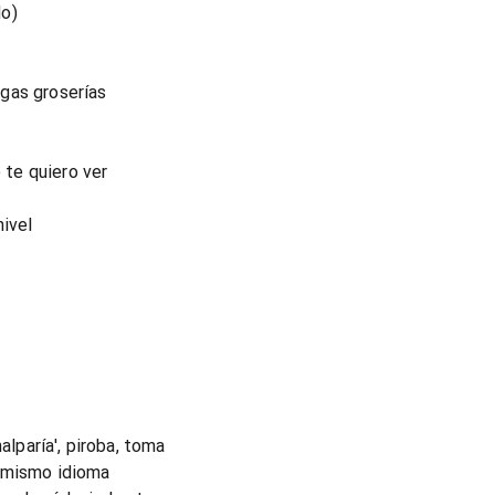
do)
gas groserías
e te quiero ver
nivel
alparía', piroba, toma
l mismo idioma