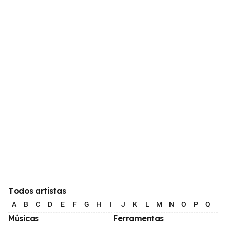
Todos artistas
A
B
C
D
E
F
G
H
I
J
K
L
M
N
O
P
Q
R
Músicas
Ferramentas