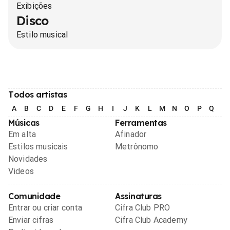
Exibições
Disco
Estilo musical
Todos artistas
A
B
C
D
E
F
G
H
I
J
K
L
M
N
O
P
Q
R
Músicas
Ferramentas
Em alta
Afinador
Estilos musicais
Metrônomo
Novidades
Videos
Comunidade
Assinaturas
Entrar ou criar conta
Cifra Club PRO
Enviar cifras
Cifra Club Academy