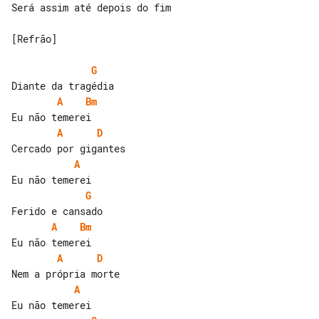
Será assim até depois do fim

[Refrão]

G
A
Bm
A
D
A
G
A
Bm
A
D
A