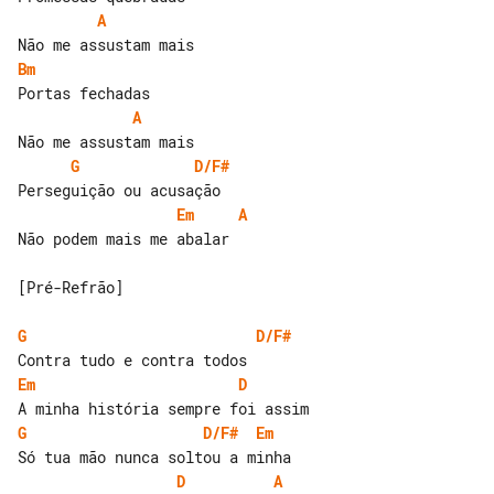
A
Bm
A
G
D/F#
Em
A
Não podem mais me abalar

[Pré-Refrão]

G
D/F#
Em
D
G
D/F#
Em
D
A