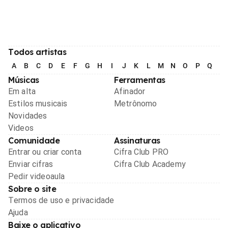
Todos artistas
A
B
C
D
E
F
G
H
I
J
K
L
M
N
O
P
Q
R
Músicas
Ferramentas
Em alta
Afinador
Estilos musicais
Metrônomo
Novidades
Videos
Comunidade
Assinaturas
Entrar ou criar conta
Cifra Club PRO
Enviar cifras
Cifra Club Academy
Pedir videoaula
Sobre o site
Termos de uso e privacidade
Ajuda
Baixe o aplicativo