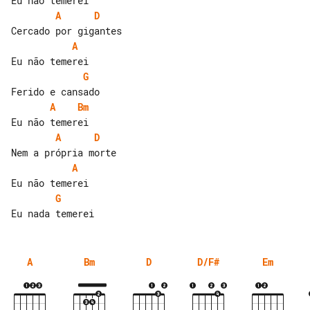
A
D
A
G
A
Bm
A
D
A
G
A
Bm
D
D/F#
Em