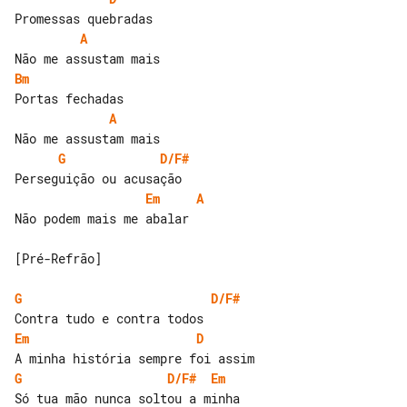
A
Bm
A
G
D/F#
Em
A
Não podem mais me abalar

[Pré-Refrão]

G
D/F#
Em
D
G
D/F#
Em