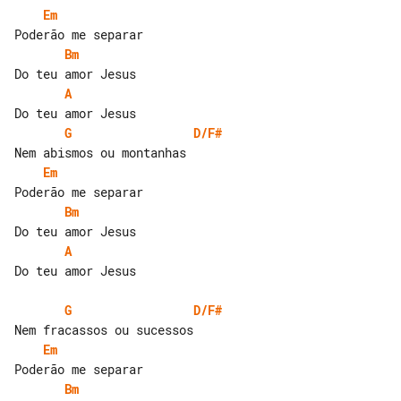
Em
Bm
A
G
D/F#
Em
Bm
A
Do teu amor Jesus

G
D/F#
Em
Bm