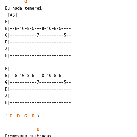
G
[TAB]

E|-------------------------| 

B|--8-10-8-6---8-10-8-6----| 

G|-----------7----------5--| 

D|-------------------------| 

A|-------------------------| 

E|-------------------------| 

B|--8-10-8-6---8-10-8-6----| 

G|-----------7----------5--| 

D|-------------------------| 

A|-------------------------| 

( 
G
D
G
D
 )

D