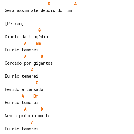
D
A
Será assim até depois do fim

G
A
Bm
A
D
A
G
A
Bm
A
D
A