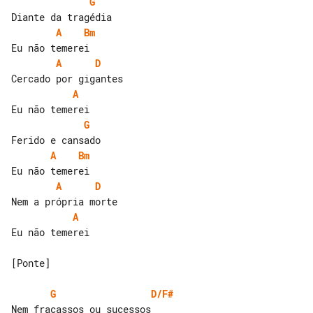
G
A
Bm
A
D
A
G
A
Bm
A
D
A
Eu não temerei

[Ponte]

G
D/F#