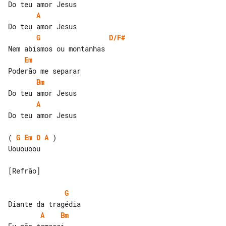
A
G
D/F#
Em
Bm
A
Do teu amor Jesus

( 
G
Em
D
A
 )

Uououoou

[Refrão]

G
A
Bm