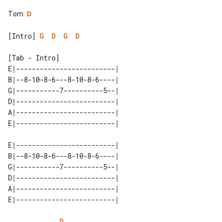
Tom
:
D
[Intro] 
G
D
G
D
[Tab - Intro]

E|-------------------------| 

B|--8-10-8-6---8-10-8-6----| 

G|-----------7----------5--| 

D|-------------------------| 

A|-------------------------| 

E|-------------------------| 

B|--8-10-8-6---8-10-8-6----| 

G|-----------7----------5--| 

D|-------------------------| 

A|-------------------------| 

D