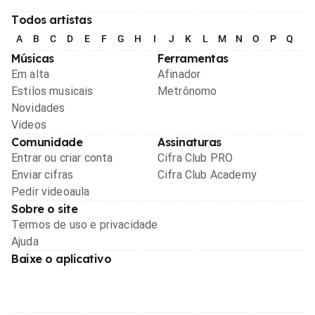
Todos artistas
A
B
C
D
E
F
G
H
I
J
K
L
M
N
O
P
Q
R
Músicas
Ferramentas
Em alta
Afinador
Estilos musicais
Metrônomo
Novidades
Videos
Comunidade
Assinaturas
Entrar ou criar conta
Cifra Club PRO
Enviar cifras
Cifra Club Academy
Pedir videoaula
Sobre o site
Termos de uso e privacidade
Ajuda
Baixe o aplicativo