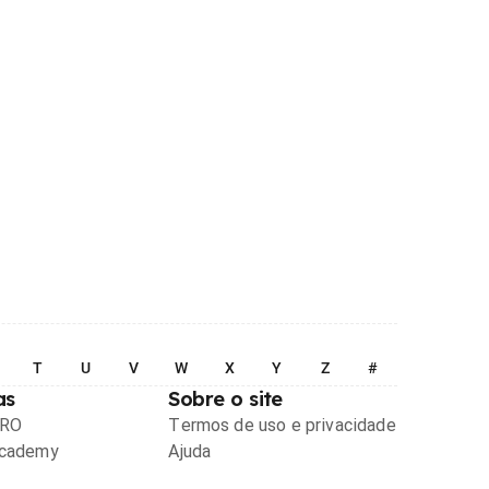
T
U
V
W
X
Y
Z
#
as
Sobre o site
PRO
Termos de uso e privacidade
Academy
Ajuda