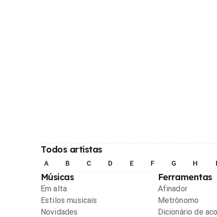
Todos artistas
A
B
C
D
E
F
G
H
Músicas
Ferramentas
Em alta
Afinador
Estilos musicais
Metrônomo
Novidades
Dicionário de ac