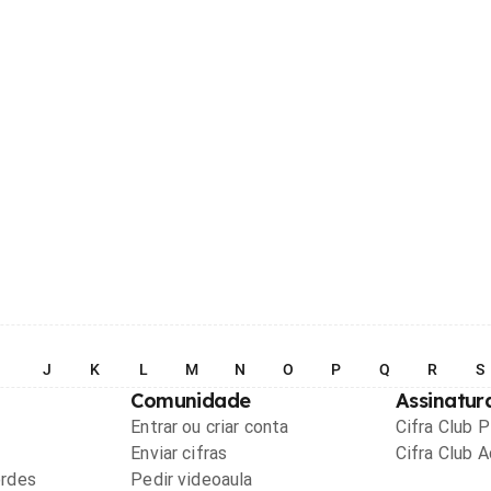
I
J
K
L
M
N
O
P
Q
R
S
Comunidade
Assinatur
Entrar ou criar conta
Cifra Club 
Enviar cifras
Cifra Club 
ordes
Pedir videoaula