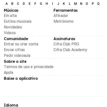
A
B
C
D
E
F
G
H
I
J
K
L
M
N
O
P
Q
R
Músicas
Ferramentas
Em alta
Afinador
Estilos musicais
Metrônomo
Novidades
Videos
Comunidade
Assinaturas
Entrar ou criar conta
Cifra Club PRO
Enviar cifras
Cifra Club Academy
Pedir videoaula
Sobre o site
Termos de uso e privacidade
Ajuda
Baixe o aplicativo
Idioma