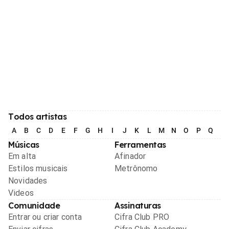
Todos artistas
A
B
C
D
E
F
G
H
I
J
K
L
M
N
O
P
Q
R
Músicas
Ferramentas
Em alta
Afinador
Estilos musicais
Metrônomo
Novidades
Videos
Comunidade
Assinaturas
Entrar ou criar conta
Cifra Club PRO