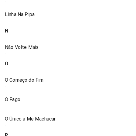
Linha Na Pipa
N
Não Volte Mais
O
O Começo do Fim
O Fago
O Único a Me Machucar
P