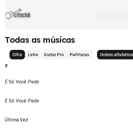
Todas as músicas
Cifra
Letra
Guitar Pro
Partituras
Ordem alfabétic
#
É Só Você Pedir
É Só Você Pedir
Última Vez