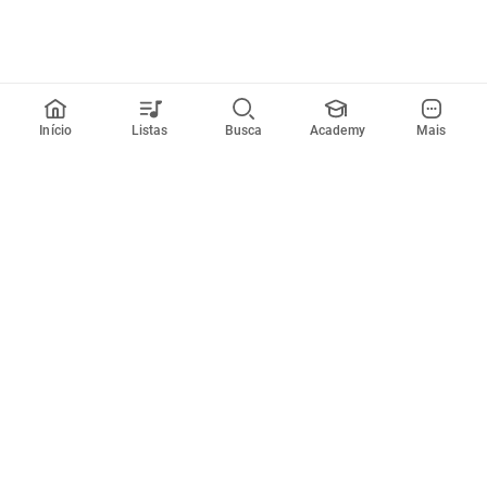
Início
Listas
Busca
Academy
Mais
Todos artistas
A
B
C
D
E
F
G
H
I
J
K
L
M
N
O
P
Q
R
Músicas
Ferramentas
Em alta
Afinador
Estilos musicais
Metrônomo
Novidades
Videos
Comunidade
Assinaturas
Entrar ou criar conta
Cifra Club PRO
Enviar cifras
Cifra Club Academy