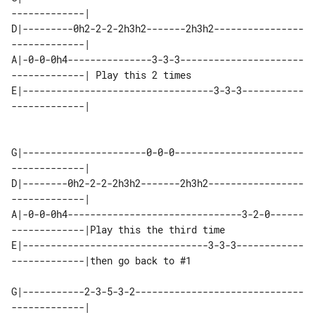
-------------|

D|---------0h2-2-2-2h3h2-------2h3h2----------------
-------------|

A|-0-0-0h4---------------3-3-3----------------------
E|----------------------------------3-3-3-----------
-------------|

G|----------------------0-0-0-----------------------
-------------|

D|--------0h2-2-2-2h3h2-------2h3h2-----------------
-------------|

A|-0-0-0h4-------------------------------3-2-0------
-------------|Play this the third time

E|---------------------------------3-3-3------------
-------------|then go back to #1

G|-----------2-3-5-3-2------------------------------
-------------|
