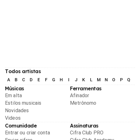
Todos artistas
A
B
C
D
E
F
G
H
I
J
K
L
M
N
O
P
Q
R
Músicas
Ferramentas
Em alta
Afinador
Estilos musicais
Metrônomo
Novidades
Videos
Comunidade
Assinaturas
Entrar ou criar conta
Cifra Club PRO