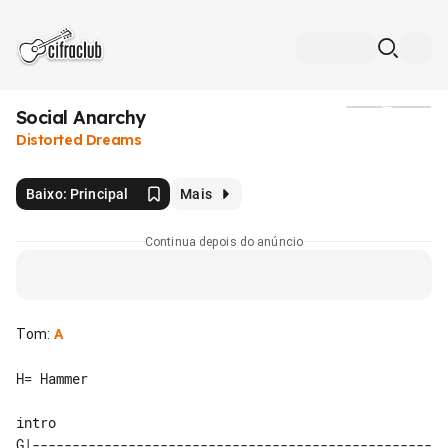
Social Anarchy
Mídia
Distorted Dreams
Baixo: Principal
Mais
Continua depois do anúncio
Tom
:
A
H= Hammer

intro

G|--------------------------------------------------