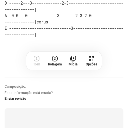
D|-----2---3-------------2-3------------------------
-------------|

A|-0-0---0-------------3-------2-3-2-0--------------
-------------|corus

E|---------------------------3----------------------
Tom
Rolagem
Mídia
Opções
Composição
:
Essa informação está errada?
Enviar revisão