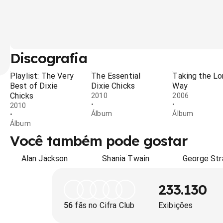
Discografia
Playlist: The Very
The Essential
Taking the L
Best of Dixie
Dixie Chicks
Way
Chicks
2010
2006
•
•
2010
Álbum
Álbum
•
Álbum
Você também pode gostar
Alan Jackson
Shania Twain
George Str
233.130
56
fãs no Cifra Club
Exibições