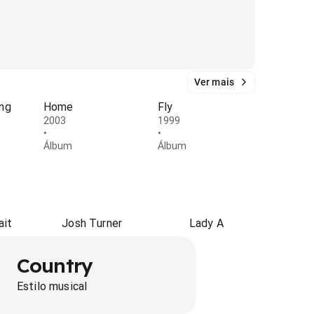
Ver mais
ong
Home
Fly
2003
1999
•
•
Álbum
Álbum
ait
Josh Turner
Lady A
Country
Estilo musical