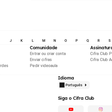
I
J
K
L
M
N
O
P
Q
R
S
Comunidade
Assinatur
Entrar ou criar conta
Cifra Club 
Enviar cifras
Cifra Club 
ordes
Pedir videoaula
Idioma
Português
Siga o Cifra Club