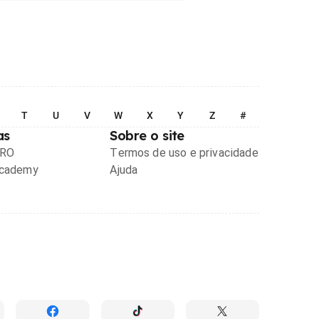
T
U
V
W
X
Y
Z
#
as
Sobre o site
PRO
Termos de uso e privacidade
Academy
Ajuda