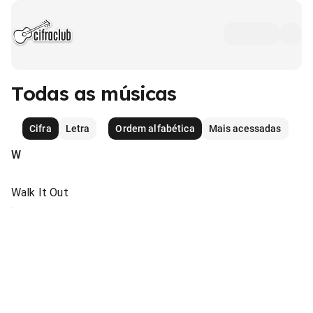
Todas as músicas
Cifra
Letra
Ordem alfabética
Mais acessadas
W
Walk It Out