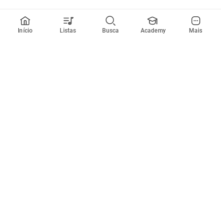
Início
Listas
Busca
Academy
Mais
Todos artistas
A
B
C
D
E
F
G
H
I
J
K
L
M
N
O
P
Q
R
Músicas
Ferramentas
Em alta
Afinador
Estilos musicais
Metrônomo
Novidades
Videos
Comunidade
Assinaturas
Entrar ou criar conta
Cifra Club PRO
Enviar cifras
Cifra Club Academy
Pedir videoaula