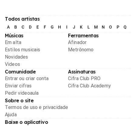
Todos artistas
A
B
C
D
E
F
G
H
I
J
K
L
M
N
O
P
Q
R
Músicas
Ferramentas
Em alta
Afinador
Estilos musicais
Metrônomo
Novidades
Videos
Comunidade
Assinaturas
Entrar ou criar conta
Cifra Club PRO
Enviar cifras
Cifra Club Academy
Pedir videoaula
Sobre o site
Termos de uso e privacidade
Ajuda
Baixe o aplicativo