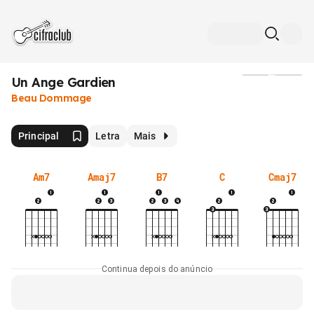
Un Ange Gardien
Mídia
Beau Dommage
Principal
Letra
Mais
Am7
Amaj7
B7
C
Cmaj7
Continua depois do anúncio