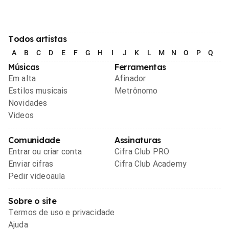
Todos artistas
A
B
C
D
E
F
G
H
I
J
K
L
M
N
O
P
Q
R
Músicas
Ferramentas
Em alta
Afinador
Estilos musicais
Metrônomo
Novidades
Videos
Comunidade
Assinaturas
Entrar ou criar conta
Cifra Club PRO
Enviar cifras
Cifra Club Academy
Pedir videoaula
Sobre o site
Termos de uso e privacidade
Ajuda