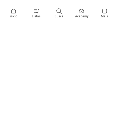
Início
Listas
Busca
Academy
Mais
Todos artistas
A
B
C
D
E
F
G
H
I
J
K
L
M
N
O
P
Q
R
Músicas
Ferramentas
Em alta
Afinador
Estilos musicais
Metrônomo
Novidades
Videos
Comunidade
Assinaturas
Entrar ou criar conta
Cifra Club PRO
Enviar cifras
Cifra Club Academy
Pedir videoaula