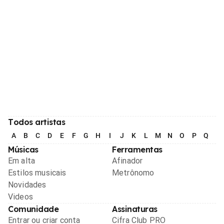
Todos artistas
A
B
C
D
E
F
G
H
I
J
K
L
M
N
O
P
Q
R
Músicas
Ferramentas
Em alta
Afinador
Estilos musicais
Metrônomo
Novidades
Videos
Comunidade
Assinaturas
Entrar ou criar conta
Cifra Club PRO