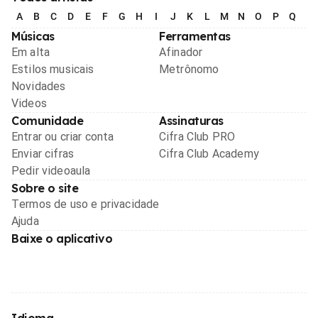
A
B
C
D
E
F
G
H
I
J
K
L
M
N
O
P
Q
R
Músicas
Ferramentas
Em alta
Afinador
Estilos musicais
Metrônomo
Novidades
Videos
Comunidade
Assinaturas
Entrar ou criar conta
Cifra Club PRO
Enviar cifras
Cifra Club Academy
Pedir videoaula
Sobre o site
Termos de uso e privacidade
Ajuda
Baixe o aplicativo
Idioma