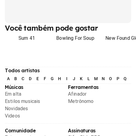
Você também pode gostar
Sum 41
Bowling For Soup
New Found Gl
Todos artistas
A
B
C
D
E
F
G
H
I
J
K
L
M
N
O
P
Q
R
Músicas
Ferramentas
Em alta
Afinador
Estilos musicais
Metrônomo
Novidades
Videos
Comunidade
Assinaturas