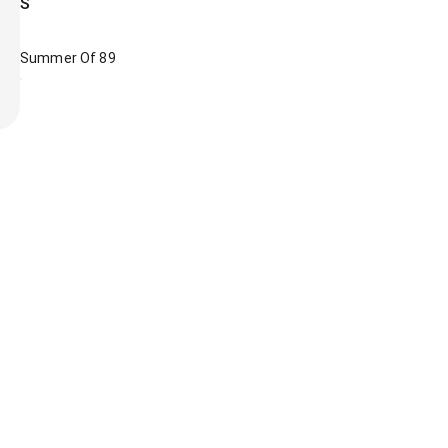
S
Summer Of 89