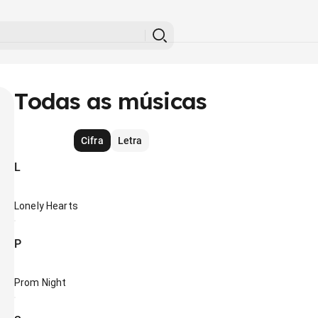
Todas as músicas
Cifra
Letra
L
Lonely Hearts
P
Prom Night