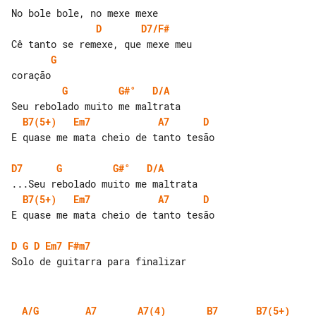
D
D7/F#
G
G
G#°
D/A
B7(5+)
Em7
A7
D
E quase me mata cheio de tanto tesão

D7
G
G#°
D/A
B7(5+)
Em7
A7
D
E quase me mata cheio de tanto tesão

D
G
D
Em7
F#m7
A/G
A7
A7(4)
B7
B7(5+)