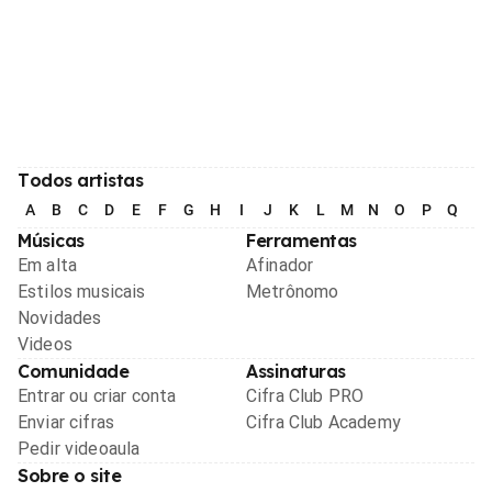
Todos artistas
A
B
C
D
E
F
G
H
I
J
K
L
M
N
O
P
Q
R
Músicas
Ferramentas
Em alta
Afinador
Estilos musicais
Metrônomo
Novidades
Videos
Comunidade
Assinaturas
Entrar ou criar conta
Cifra Club PRO
Enviar cifras
Cifra Club Academy
Pedir videoaula
Sobre o site