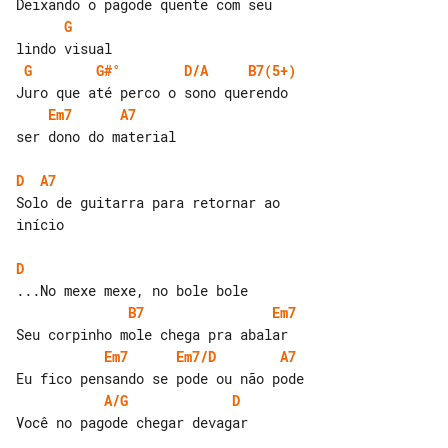
G
G
G#°
D/A
B7(5+)
Em7
A7
ser dono do material

D
A7
Solo de guitarra para retornar ao 

início

D
B7
Em7
Em7
Em7/D
A7
A/G
D
Você no pagode chegar devagar
