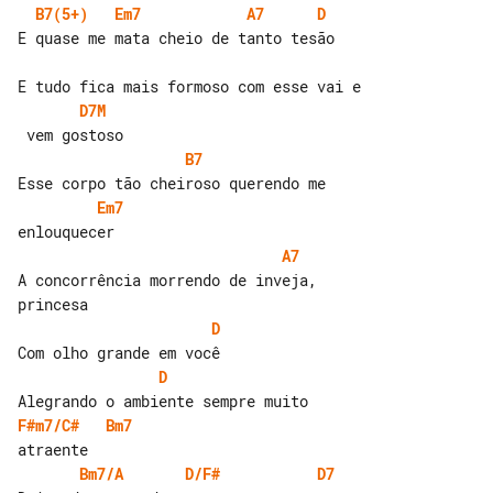
B7(5+)
Em7
A7
D
E quase me mata cheio de tanto tesão

D7M
B7
Em7
A7
A concorrência morrendo de inveja, 

D
D
F#m7/C#
Bm7
Bm7/A
D/F#
D7