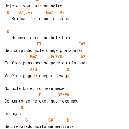
D
B7(5+)
Em7
A7
...Brincar feito uma criança

D
B7
Em7
Em7
Em7/D
A7
A/G
D
Você no pagode chegar devagar

D
D7/F#
G
G
G#°
D