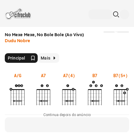
No Mexe Mexe, No Bole Bole (Ao Vivo)
Mídia
Dudu Nobre
Principal
Mais
A/G
A7
A7(4)
B7
B7(5+)
Continua depois do anúncio