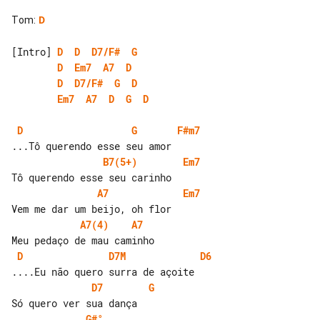
Tom
:
D
[Intro] 
D
D
D7/F#
G
D
Em7
A7
D
D
D7/F#
G
D
Em7
A7
D
G
D
D
G
F#m7
B7(5+)
Em7
A7
Em7
A7(4)
A7
D
D7M
D6
D7
G
G#°