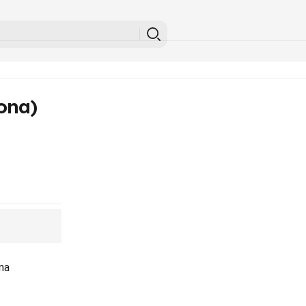
ona)
na