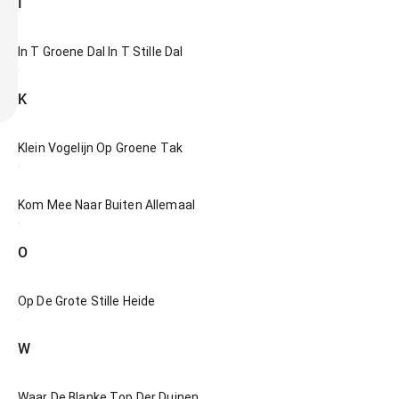
I
In T Groene Dal In T Stille Dal
K
Klein Vogelijn Op Groene Tak
Kom Mee Naar Buiten Allemaal
O
Op De Grote Stille Heide
W
Waar De Blanke Top Der Duinen