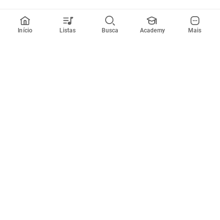
Início
Listas
Busca
Academy
Mais
Todos artistas
A
B
C
D
E
F
G
H
I
J
K
L
M
N
O
P
Q
R
Músicas
Ferramentas
Em alta
Afinador
Estilos musicais
Metrônomo
Novidades
Videos
Comunidade
Assinaturas
Entrar ou criar conta
Cifra Club PRO
Enviar cifras
Cifra Club Academy
Pedir videoaula