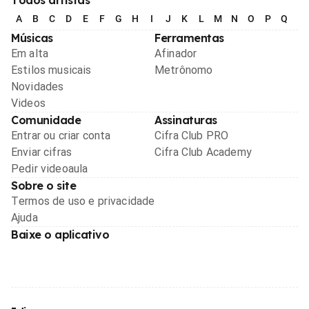
A
B
C
D
E
F
G
H
I
J
K
L
M
N
O
P
Q
R
Músicas
Ferramentas
Em alta
Afinador
Estilos musicais
Metrônomo
Novidades
Videos
Comunidade
Assinaturas
Entrar ou criar conta
Cifra Club PRO
Enviar cifras
Cifra Club Academy
Pedir videoaula
Sobre o site
Termos de uso e privacidade
Ajuda
Baixe o aplicativo