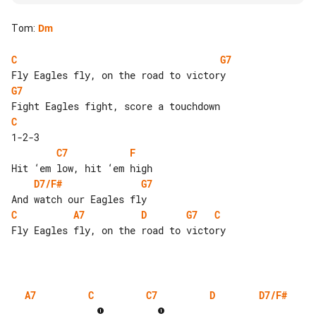
Tom
:
Dm
C
G7
G7
C
C7
F
D7/F#
G7
C
A7
D
G7
C
Fly Eagles fly, on the road to victory

A7
C
C7
D
D7/F#