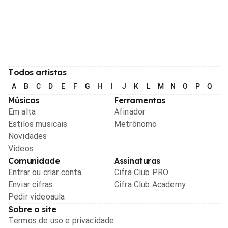
Todos artistas
A
B
C
D
E
F
G
H
I
J
K
L
M
N
O
P
Q
R
Músicas
Ferramentas
Em alta
Afinador
Estilos musicais
Metrônomo
Novidades
Videos
Comunidade
Assinaturas
Entrar ou criar conta
Cifra Club PRO
Enviar cifras
Cifra Club Academy
Pedir videoaula
Sobre o site
Termos de uso e privacidade