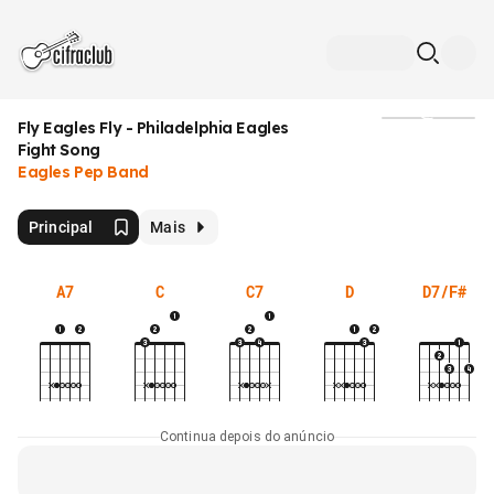
Fly Eagles Fly - Philadelphia Eagles
Mídia
Fight Song
Eagles Pep Band
Principal
Mais
A7
C
C7
D
D7/F#
Continua depois do anúncio