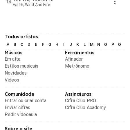
14
Earth, Wind And Fire
Todos artistas
A
B
C
D
E
F
G
H
I
J
K
L
M
N
O
P
Q
R
Músicas
Ferramentas
Em alta
Afinador
Estilos musicais
Metrônomo
Novidades
Videos
Comunidade
Assinaturas
Entrar ou criar conta
Cifra Club PRO
Enviar cifras
Cifra Club Academy
Pedir videoaula
Sobre o site