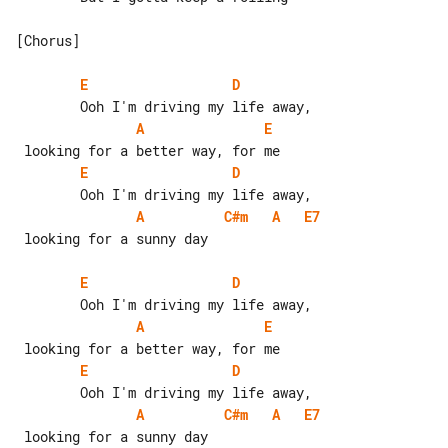
[Chorus]

E
D
A
E
E
D
A
C#m
A
E7
 looking for a sunny day

E
D
A
E
E
D
A
C#m
A
E7