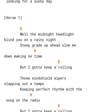
 looking for a sunny day

[Verse 1]

E
        Well the midnight headlight 

blind you on a rainy night

A
E
        But I gotta keep a'rolling

        Those windshield wipers 

slapping out a tempo

A
E
        But I gotta keep a'rolling
