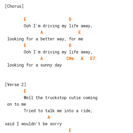
[Chorus]

E
D
A
E
E
D
A
C#m
A
E7
 looking for a sunny day

E
        Well the truckstop cutie coming

A
E