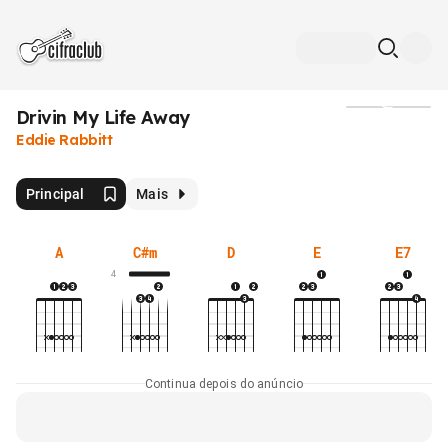
Drivin My Life Away
Mídia
Eddie Rabbitt
Principal
Mais
A
C#m
D
E
E7
4
Continua depois do anúncio