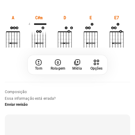
A
C#m
D
E
E7
4
Tom
Rolagem
Mídia
Opções
Composição
:
Essa informação está errada?
Enviar revisão