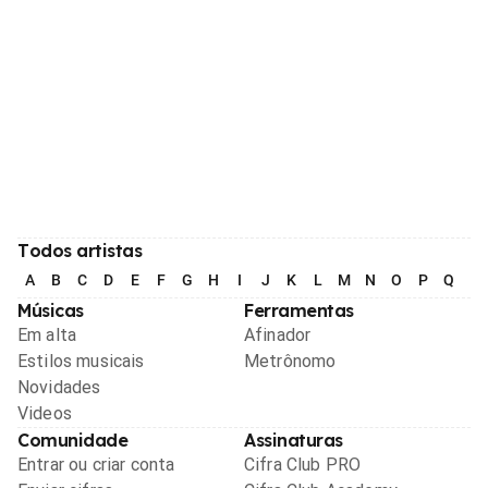
Todos artistas
A
B
C
D
E
F
G
H
I
J
K
L
M
N
O
P
Q
R
Músicas
Ferramentas
Em alta
Afinador
Estilos musicais
Metrônomo
Novidades
Videos
Comunidade
Assinaturas
Entrar ou criar conta
Cifra Club PRO