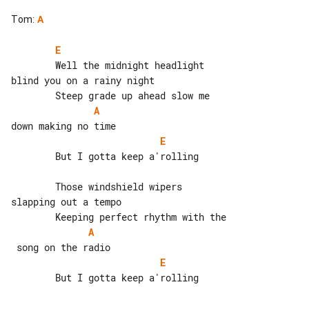
Tom
:
A
E
        Well the midnight headlight 

blind you on a rainy night

A
E
        But I gotta keep a'rolling

        Those windshield wipers 

slapping out a tempo

A
E
        But I gotta keep a'rolling
