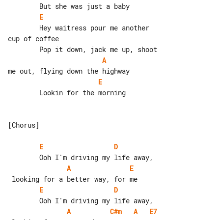
E
        Hey waitress pour me another 

cup of coffee

A
E
        Lookin for the morning

[Chorus]

E
D
A
E
E
D
A
C#m
A
E7