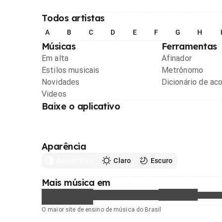
Todos artistas
A
B
C
D
E
F
G
H
Músicas
Ferramentas
Em alta
Afinador
Estilos musicais
Metrônomo
Novidades
Dicionário de ac
Videos
Baixe o aplicativo
Aparência
Automático
Claro
Escuro
Mais música em
O maior site de ensino de música do Brasil