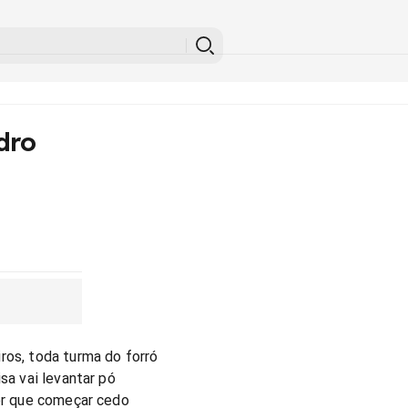
dro
ros, toda turma do forró
isa vai levantar pó
ter que começar cedo