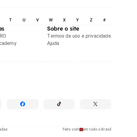
T
U
V
W
X
Y
Z
#
as
Sobre o site
PRO
Termos de uso e privacidade
Academy
Ajuda
radas
Feito com
em todo o Brasil