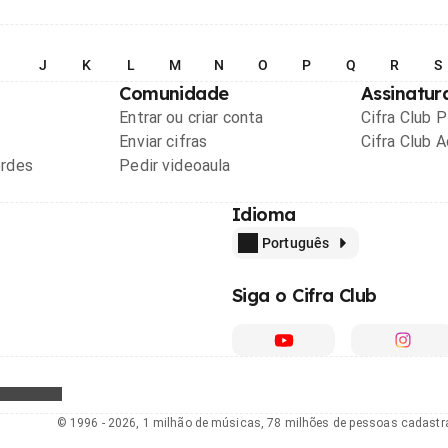
I
J
K
L
M
N
O
P
Q
R
S
Comunidade
Assinatur
Entrar ou criar conta
Cifra Club 
Enviar cifras
Cifra Club 
ordes
Pedir videoaula
Idioma
Português
Siga o Cifra Club
© 1996 - 2026, 1 milhão de músicas, 78 milhões de pessoas cadast