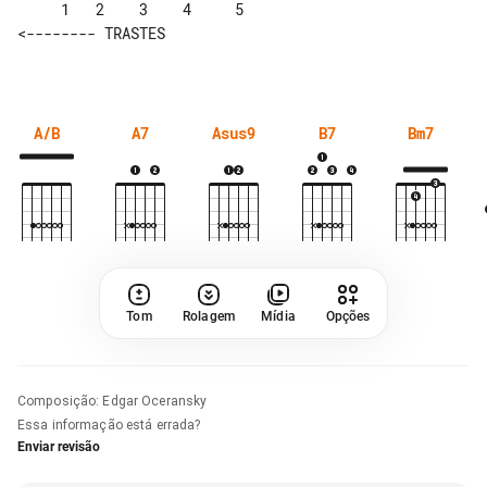
     1   2    3    4     5       

<-------- TRASTES

A/B
A7
Asus9
B7
Bm7
Tom
Rolagem
Mídia
Opções
Composição
:
Edgar Oceransky
Essa informação está errada?
Enviar revisão