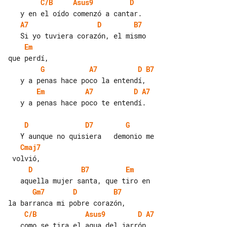
C/B
Asus9
D
A7
D
B7
Em
G
A7
D
B7
Em
A7
D
A7
   y a penas hace poco te entendí.

D
D7
G
Cmaj7
D
B7
Em
Gm7
D
B7
C/B
Asus9
D
A7
   como se tira el agua del jarrón.
