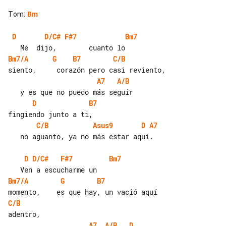
Tom
:
Bm
D
D/C#
F#7
Bm7
Bm7/A
G
B7
C/B
A7
A/B
D
B7
C/B
Asus9
D
A7
   no aguanto, ya no más estar aquí.

D
D/C#
F#7
Bm7
Bm7/A
G
B7
C/B
A7
A/B
D