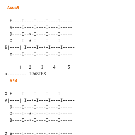
Asus9
  E----I----I----I----I-----  

  A----I----I----I----I-----  

  D----I--*-I----I----I-----  

  G----I--*-I----I----I-----  

B|----| I----I--*-I----I----- 

      1   2    3    4     5       

A/B
X E----I----I----I----I-----

A|----| I--*-I----I----I----- 

  D----I----I----I----I-----  

  G----I--*-I----I----I-----  

X e----I----I----I----I-----
