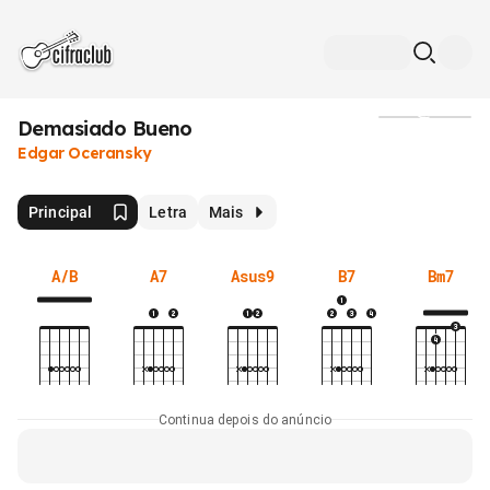
Demasiado Bueno
Mídia
Edgar Oceransky
Principal
Letra
Mais
A/B
A7
Asus9
B7
Bm7
Continua depois do anúncio