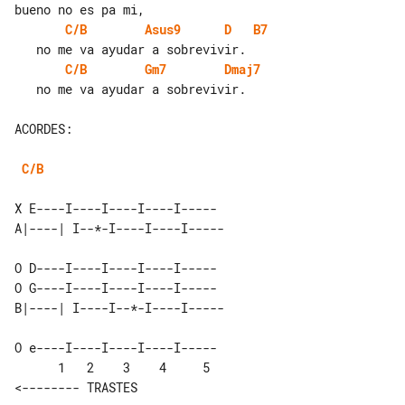
C/B
Asus9
D
B7
C/B
Gm7
Dmaj7
   no me va ayudar a sobrevivir.

ACORDES:

C/B
X E----I----I----I----I-----

O D----I----I----I----I-----

O e----I----I----I----I-----

      1   2    3    4     5       

<-------- TRASTES
