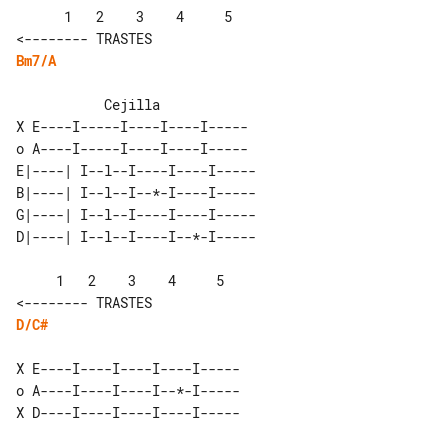
      1   2    3    4     5       

Bm7/A
           Cejilla

X E----I-----I----I----I-----

E|----| I--l--I----I----I----- 

B|----| I--l--I--*-I----I----- 

G|----| I--l--I----I----I----- 

     1   2    3    4     5       

D/C#
X E----I----I----I----I-----

o A----I----I----I--*-I-----
