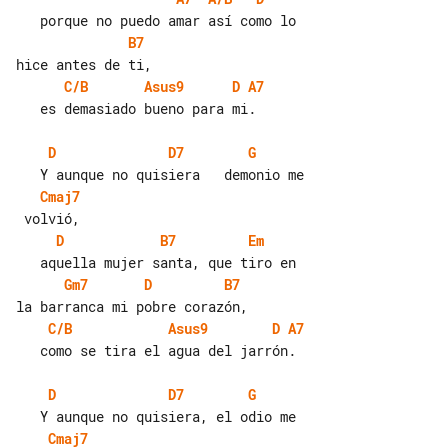
B7
C/B
Asus9
D
A7
   es demasiado bueno para mi.

D
D7
G
Cmaj7
D
B7
Em
Gm7
D
B7
C/B
Asus9
D
A7
   como se tira el agua del jarrón.

D
D7
G
Cmaj7