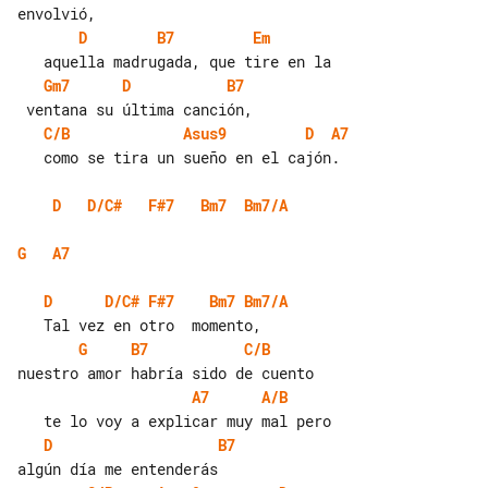
D
B7
Em
Gm7
D
B7
C/B
Asus9
D
A7
   como se tira un sueño en el cajón.

D
D/C#
F#7
Bm7
Bm7/A
G
A7
D
D/C#
F#7
Bm7
Bm7/A
G
B7
C/B
A7
A/B
D
B7