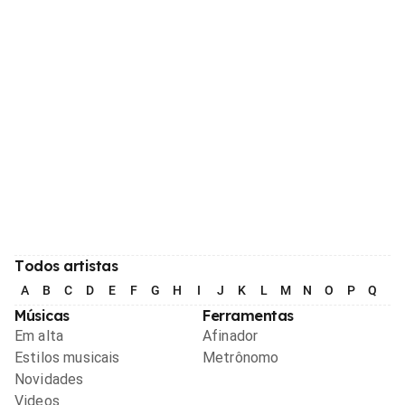
Todos artistas
A
B
C
D
E
F
G
H
I
J
K
L
M
N
O
P
Q
R
Músicas
Ferramentas
Em alta
Afinador
Estilos musicais
Metrônomo
Novidades
Videos