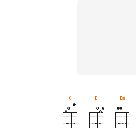
C
D
Em