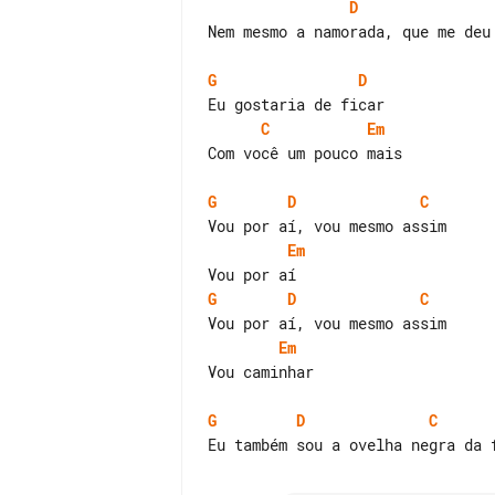
D
Nem mesmo a namorada, que me deu 
G
D
C
Em
Com você um pouco mais

G
D
C
Em
G
D
C
Em
Vou caminhar

G
D
C