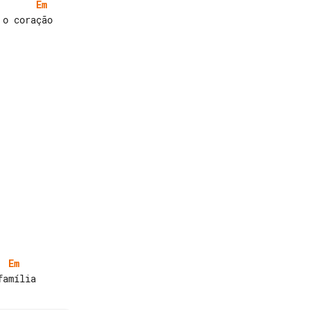
Em
o coração

Em