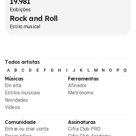
19.981
Exibições
Rock and Roll
Estilo musical
Todos artistas
A
B
C
D
E
F
G
H
I
J
K
L
M
N
O
P
Q
R
Músicas
Ferramentas
Em alta
Afinador
Estilos musicais
Metrônomo
Novidades
Videos
Comunidade
Assinaturas
Entrar ou criar conta
Cifra Club PRO