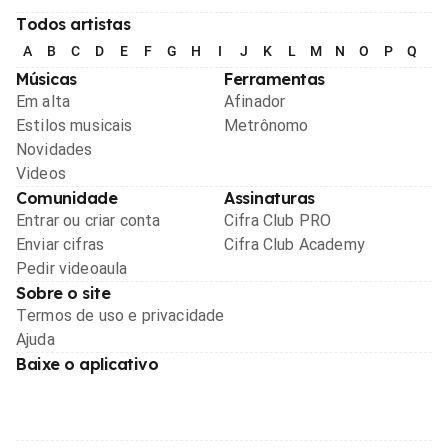
Todos artistas
A
B
C
D
E
F
G
H
I
J
K
L
M
N
O
P
Q
R
Músicas
Ferramentas
Em alta
Afinador
Estilos musicais
Metrônomo
Novidades
Videos
Comunidade
Assinaturas
Entrar ou criar conta
Cifra Club PRO
Enviar cifras
Cifra Club Academy
Pedir videoaula
Sobre o site
Termos de uso e privacidade
Ajuda
Baixe o aplicativo