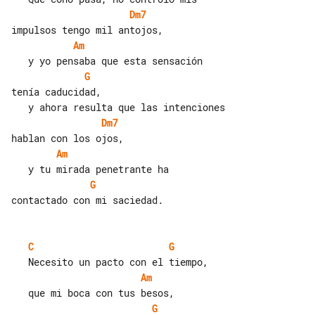
Dm7
Am
G
tenía caducidad,

Dm7
Am
G
contactado con mi saciedad.

C
G
Am
G