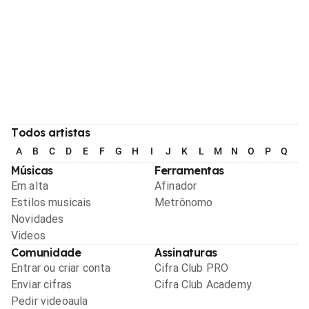
Todos artistas
A
B
C
D
E
F
G
H
I
J
K
L
M
N
O
P
Q
R
Músicas
Ferramentas
Em alta
Afinador
Estilos musicais
Metrônomo
Novidades
Videos
Comunidade
Assinaturas
Entrar ou criar conta
Cifra Club PRO
Enviar cifras
Cifra Club Academy
Pedir videoaula