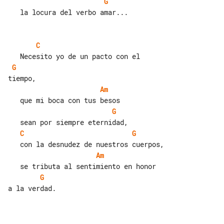
G
   la locura del verbo amar...

C
G
Am
G
C
G
Am
G
a la verdad.
