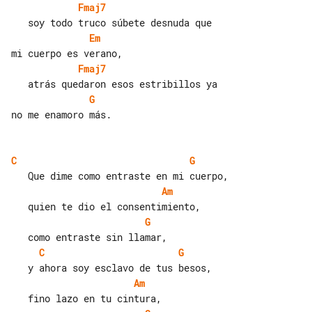
Fmaj7
Em
Fmaj7
G
no me enamoro más.

C
G
Am
G
C
G
Am