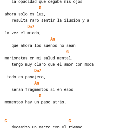
G
ahora solo es luz,

Dm7
Am
G
marionetas en mi salud mental,

Dm7
Am
G
momentos hay un paso atrás.

C
G