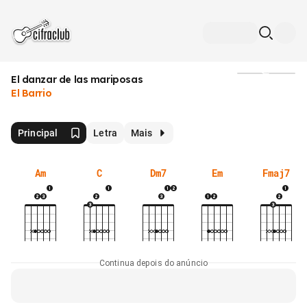
El danzar de las mariposas
Mídia
El Barrio
Principal
Letra
Mais
Am
C
Dm7
Em
Fmaj7
Continua depois do anúncio