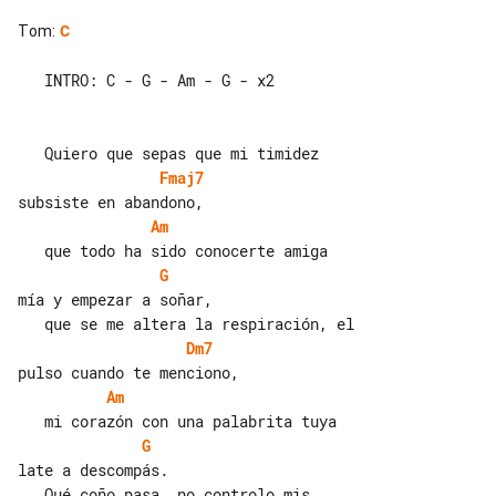
Tom
:
C
   INTRO: C - G - Am - G - x2

Fmaj7
Am
G
mía y empezar a soñar,

Dm7
Am
G
late a descompás.
