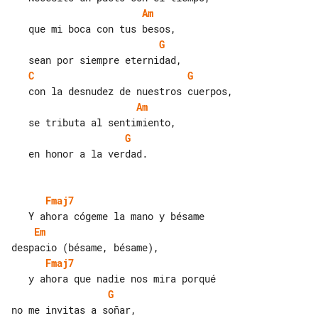
Am
G
C
G
Am
G
   en honor a la verdad.

Fmaj7
Em
Fmaj7
G