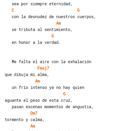
C
G
Am
G
   en honor a la verdad.

Fmaj7
Am
G
aguante el peso de esta cruz,

Dm7
Am