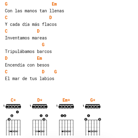
G
Em
C
D
C
D
G
D
Em
C
D
G
C
*
D
*
Em
*
G
*
1
1
1
1