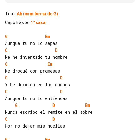
Tom
:
Ab
(com forma de G)
Capotraste
:
1ª casa
G
Em
C
D
G
Em
C
D
C
D
G
D
Em
C
D
Por no dejar mis huellas

G
Em