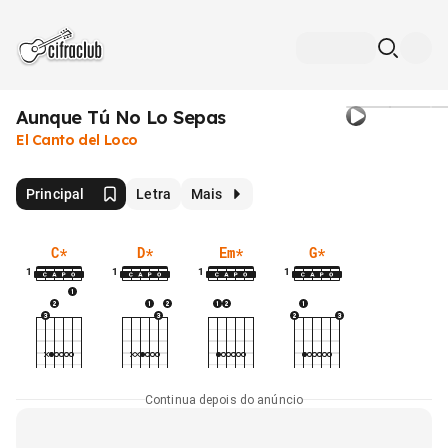
Aunque Tú No Lo Sepas
El Canto del Loco
Principal
Letra
Mais
C
*
D
*
Em
*
G
*
1
1
1
1
Continua depois do anúncio