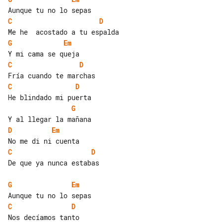
C
D
G
Em
C
D
C
D
G
D
Em
C
D
De que ya nunca estabas

G
Em
C
D