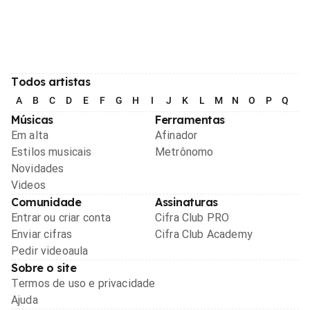
Todos artistas
A
B
C
D
E
F
G
H
I
J
K
L
M
N
O
P
Q
R
Músicas
Ferramentas
Em alta
Afinador
Estilos musicais
Metrônomo
Novidades
Videos
Comunidade
Assinaturas
Entrar ou criar conta
Cifra Club PRO
Enviar cifras
Cifra Club Academy
Pedir videoaula
Sobre o site
Termos de uso e privacidade
Ajuda