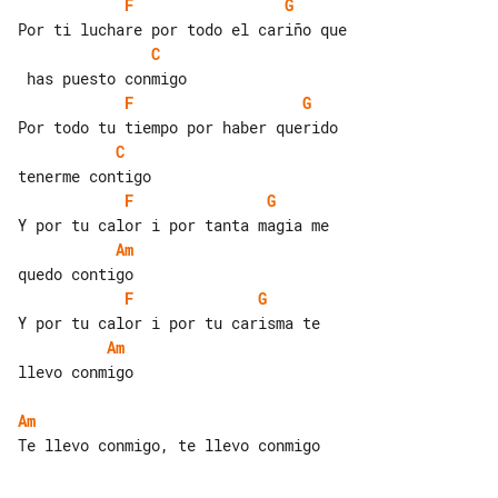
F
G
C
F
G
C
F
G
Am
F
G
Am
llevo conmigo

Am