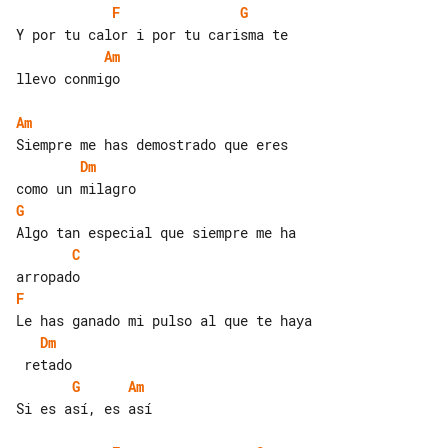
F
G
Am
llevo conmigo

Am
Dm
G
C
F
Dm
G
Am
Si es así, es así
