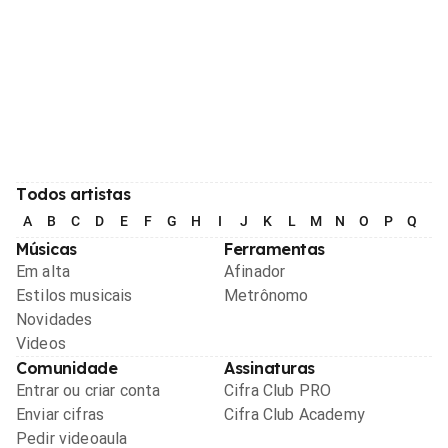
Todos artistas
A
B
C
D
E
F
G
H
I
J
K
L
M
N
O
P
Q
R
Músicas
Ferramentas
Em alta
Afinador
Estilos musicais
Metrônomo
Novidades
Videos
Comunidade
Assinaturas
Entrar ou criar conta
Cifra Club PRO
Enviar cifras
Cifra Club Academy
Pedir videoaula