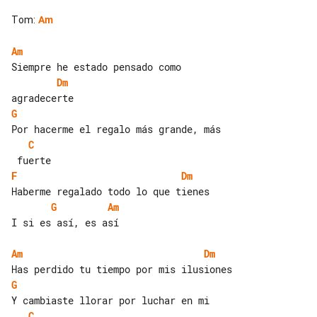
Tom
:
Am
Am
Dm
G
C
F
Dm
G
Am
I si es así, es así

Am
Dm
G
C