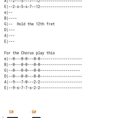
A|--2---5---7--12--------------------

E|--2-s-5-s-7--12--------------------

e|--                      

B|----                    

G|--  Hold the 12th fret  

D|---                     

A|---                     

e|--0---0-0---0-0--------------------

B|--0---0-0---0-0--------------------

G|--0---0-0---0-0------------------- 

D|--0---0-0---0-0--------------------

A|--9---7-0---2-2--------------------

C#
G#
4