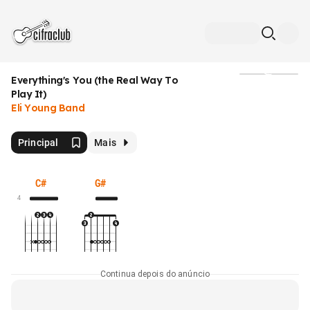
Everything's You (the Real Way To
Mídia
Play It)
Eli Young Band
Principal
Mais
C#
G#
4
Continua depois do anúncio