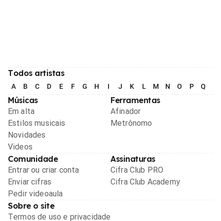
Todos artistas
A
B
C
D
E
F
G
H
I
J
K
L
M
N
O
P
Q
R
Músicas
Ferramentas
Em alta
Afinador
Estilos musicais
Metrônomo
Novidades
Videos
Comunidade
Assinaturas
Entrar ou criar conta
Cifra Club PRO
Enviar cifras
Cifra Club Academy
Pedir videoaula
Sobre o site
Termos de uso e privacidade