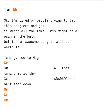
Tom
:
Db
Ok, I'm tired of people trying to tab 

this song out and get

it wrong all the time. This might be a 

pain in the butt

but for an awesome song it will be 

worth it.

C#
G#                        All this 

tuning is is the

C#                        ADADADD but 

G#
C#
C#