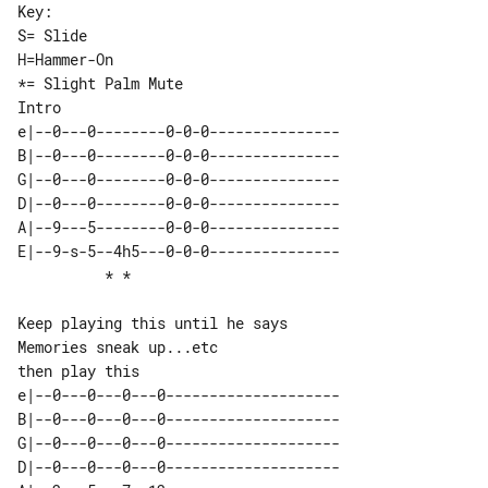
Key:

S= Slide

H=Hammer-On

Intro 

e|--0---0--------0-0-0---------------

B|--0---0--------0-0-0---------------

G|--0---0--------0-0-0---------------

D|--0---0--------0-0-0---------------

A|--9---5--------0-0-0---------------

E|--9-s-5--4h5---0-0-0---------------

Keep playing this until he says 

Memories sneak up...etc

e|--0---0---0---0--------------------

B|--0---0---0---0--------------------

G|--0---0---0---0--------------------

D|--0---0---0---0--------------------
