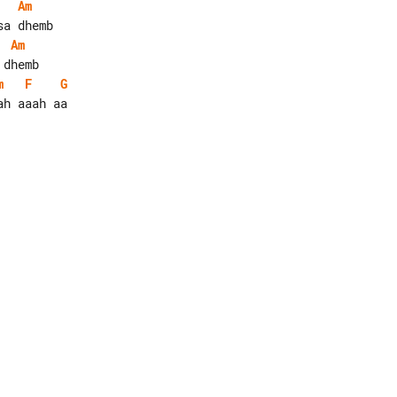
Am
Am
m
F
G