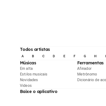
Todos artistas
A
B
C
D
E
F
G
H
Músicas
Ferramentas
Em alta
Afinador
Estilos musicais
Metrônomo
Novidades
Dicionário de ac
Videos
Baixe o aplicativo