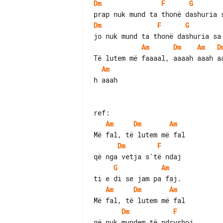
Dm
F
G
Dm
F
G
Am
Dm
Am
D
Am
h aaah

Am
Dm
Am
Dm
F
G
Am
Am
Dm
Am
Dm
F