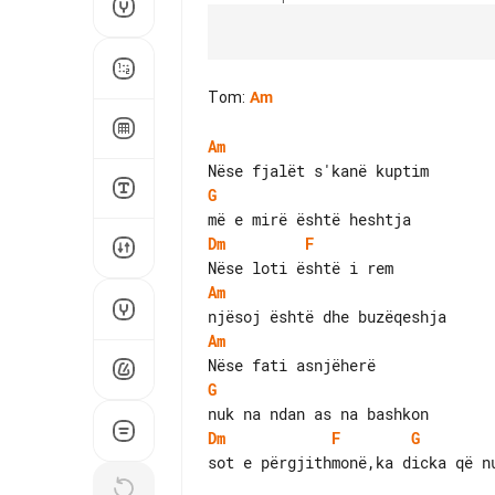
Tom
:
Am
Am
G
Dm
F
Am
Am
G
Dm
F
G
sot e përgjithmonë,ka dicka që nu