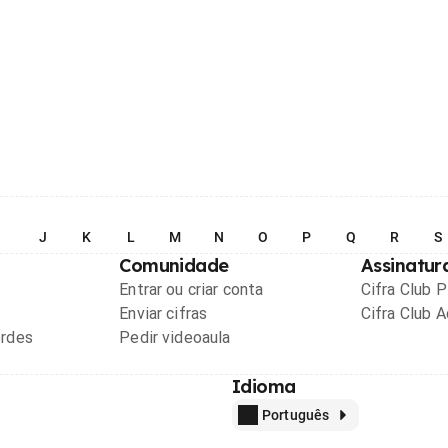
I
J
K
L
M
N
O
P
Q
R
S
Comunidade
Assinatur
Entrar ou criar conta
Cifra Club 
Enviar cifras
Cifra Club 
ordes
Pedir videoaula
Idioma
Português