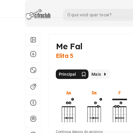
Me Fal
Elita 5
Principal
Mais
Am
Dm
F
Continua depois do anúncio