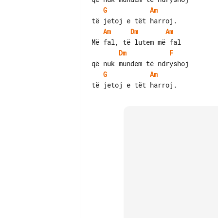
G
Am
Am
Dm
Am
Dm
F
G
Am