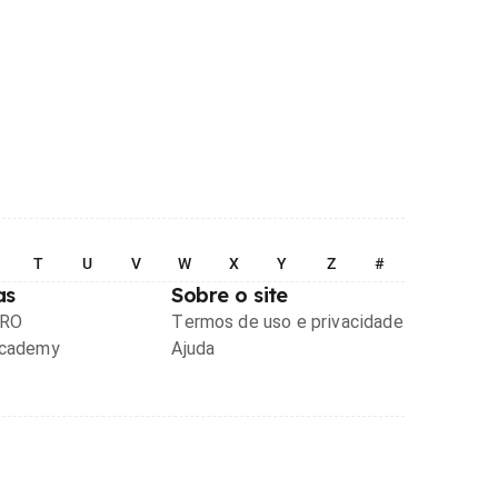
T
U
V
W
X
Y
Z
#
as
Sobre o site
PRO
Termos de uso e privacidade
Academy
Ajuda