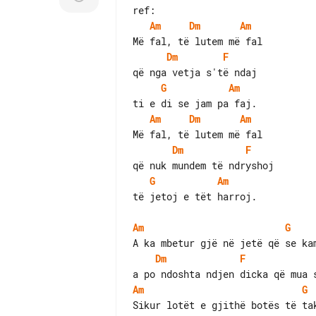
Am
Dm
Am
Dm
F
G
Am
Am
Dm
Am
Dm
F
G
Am
të jetoj e tët harroj.

Am
G
Dm
F
Am
G