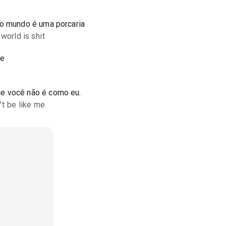
 o mundo é uma porcaria
world is shit
te
e você não é como eu.
't be like me