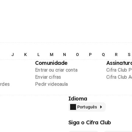
I
J
K
L
M
N
O
P
Q
R
S
Comunidade
Assinatur
Entrar ou criar conta
Cifra Club 
Enviar cifras
Cifra Club 
ordes
Pedir videoaula
Idioma
Português
Siga o Cifra Club