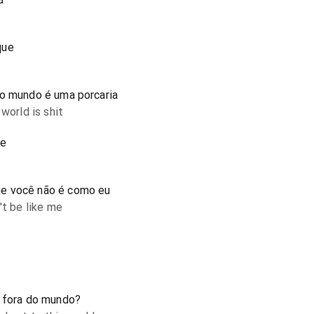
que
 o mundo é uma porcaria
world is shit
te
e você não é como eu
't be like me
a fora do mundo?