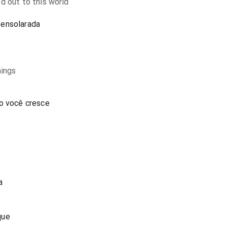
d out to this world
 ensolarada
hings
mo você cresce
a
que