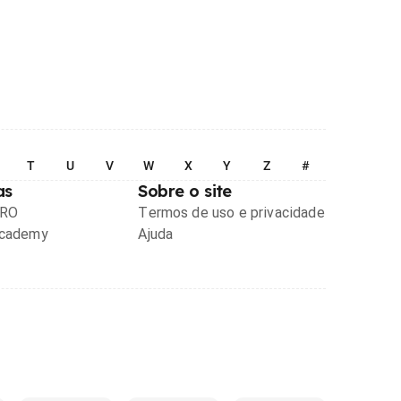
T
U
V
W
X
Y
Z
#
as
Sobre o site
PRO
Termos de uso e privacidade
Academy
Ajuda