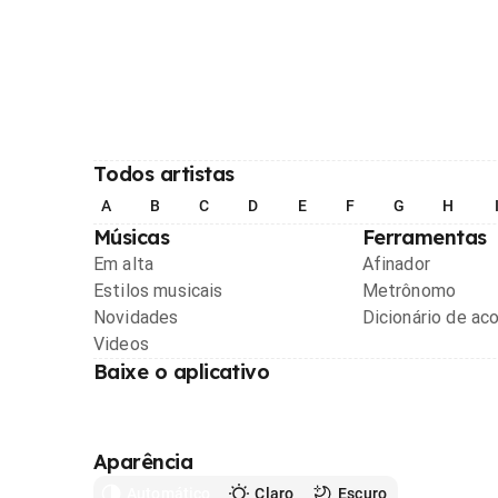
Todos artistas
A
B
C
D
E
F
G
H
Músicas
Ferramentas
Em alta
Afinador
Estilos musicais
Metrônomo
Novidades
Dicionário de ac
Videos
Baixe o aplicativo
Aparência
Automático
Claro
Escuro