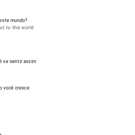
deste mundo?
ut to this world
 se sentir assim
mo você cresce
a