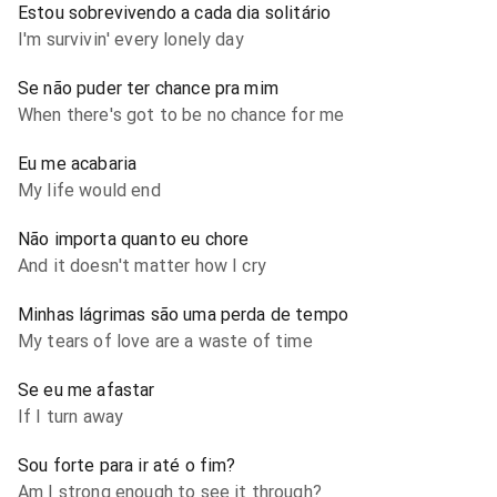
Estou sobrevivendo a cada dia solitário
I'm survivin' every lonely day
Se não puder ter chance pra mim
When there's got to be no chance for me
Eu me acabaria
My life would end
Não importa quanto eu chore
And it doesn't matter how I cry
Minhas lágrimas são uma perda de tempo
My tears of love are a waste of time
Se eu me afastar
If I turn away
Sou forte para ir até o fim?
Am I strong enough to see it through?