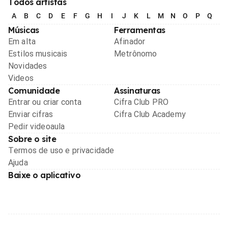
Todos artistas
A
B
C
D
E
F
G
H
I
J
K
L
M
N
O
P
Q
R
Músicas
Ferramentas
Em alta
Afinador
Estilos musicais
Metrônomo
Novidades
Videos
Comunidade
Assinaturas
Entrar ou criar conta
Cifra Club PRO
Enviar cifras
Cifra Club Academy
Pedir videoaula
Sobre o site
Termos de uso e privacidade
Ajuda
Baixe o aplicativo