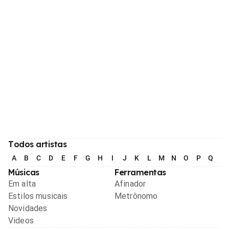
Todos artistas
A
B
C
D
E
F
G
H
I
J
K
L
M
N
O
P
Q
R
Músicas
Ferramentas
Em alta
Afinador
Estilos musicais
Metrônomo
Novidades
Videos