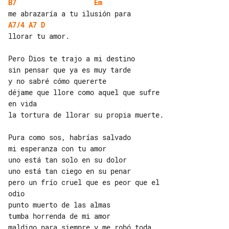
B7
Em
A7/4
A7
D
llorar tu amor.

Pero Dios te trajo a mi destino

sin pensar que ya es muy tarde

y no sabré cómo quererte

déjame que llore como aquel que sufre 

en vida

la tortura de llorar su propia muerte.

Pura como sos, habrías salvado

mi esperanza con tu amor

uno está tan solo en su dolor

uno está tan ciego en su penar

pero un frío cruel que es peor que el 

odio

punto muerto de las almas

tumba horrenda de mi amor

maldigo para siempre y me robó toda 
