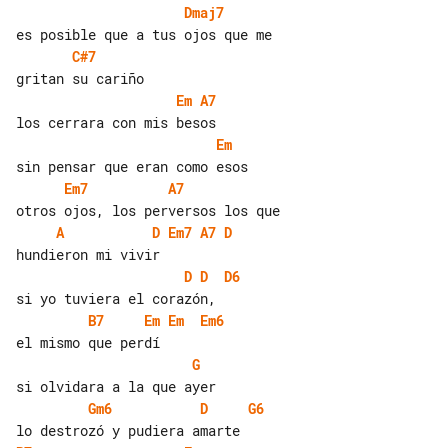
Dmaj7
C#7
Em
A7
Em
Em7
A7
A
D
Em7
A7
D
D
D
D6
B7
Em
Em
Em6
G
Gm6
D
G6