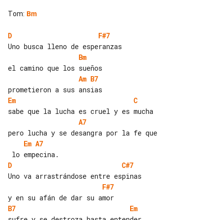
Tom
:
Bm
D
F#7
Bm
Am
B7
Em
C
A7
Em
A7
D
C#7
F#7
B7
Em