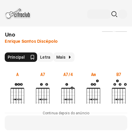
Uno
Mídia
Enrique Santos Discépolo
Principal
Letra
Mais
A
A7
A7/4
Am
B7
Continua depois do anúncio