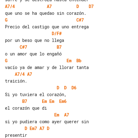
A7/4
A7
D
D7
G
C#7
D/F#
C#7
B7
G
Em
Bb
A7/4
A7
D
D
D6
B7
Em
Em
Em6
Em
A7
D
Em7
A7
D