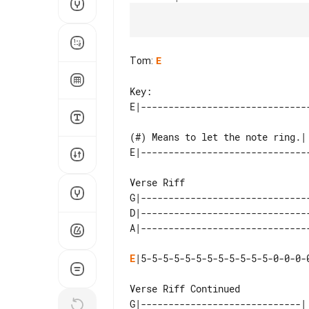
Tom
:
E
Key:

(#) Means to let the note ring.|

Verse Riff

G|------------------------------
D|------------------------------
E
|5-5-5-5-5-5-5-5-5-5-5-5-0-0-0-
Verse Riff Continued

G|-----------------------------| 