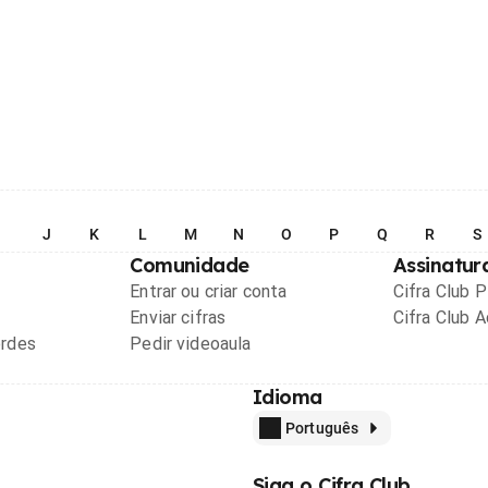
I
J
K
L
M
N
O
P
Q
R
S
Comunidade
Assinatur
Entrar ou criar conta
Cifra Club 
Enviar cifras
Cifra Club 
ordes
Pedir videoaula
Idioma
Português
Siga o Cifra Club