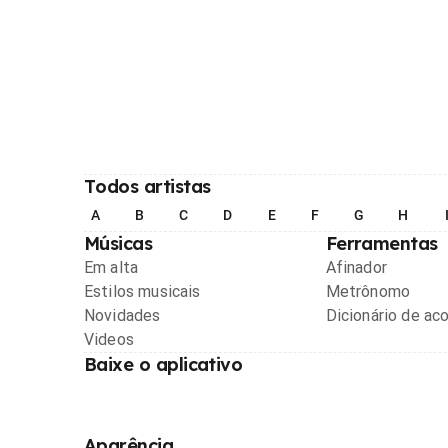
Todos artistas
A
B
C
D
E
F
G
H
Músicas
Ferramentas
Em alta
Afinador
Estilos musicais
Metrônomo
Novidades
Dicionário de ac
Videos
Baixe o aplicativo
Aparência