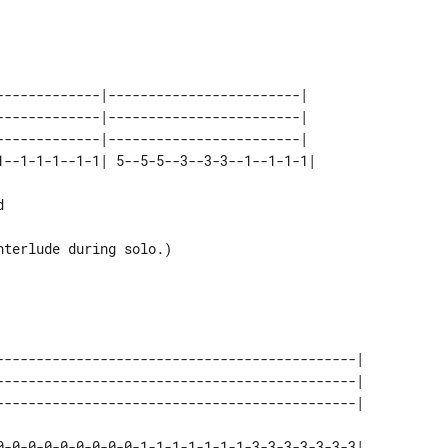
                 

-------------|------------------------|  

-------------|------------------------|  

-------------|------------------------|  



                      

terlude during solo.) 

                      

---------------------------------------------| 

---------------------------------------------| 

0-0-0-0-0-0-0-0-0-1-1-1-1-1-1-1-3-3-3-3-3-3-3|
