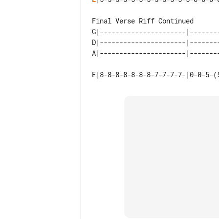
Final Verse Riff Continued

G|----------------------|-------
D|----------------------|-------