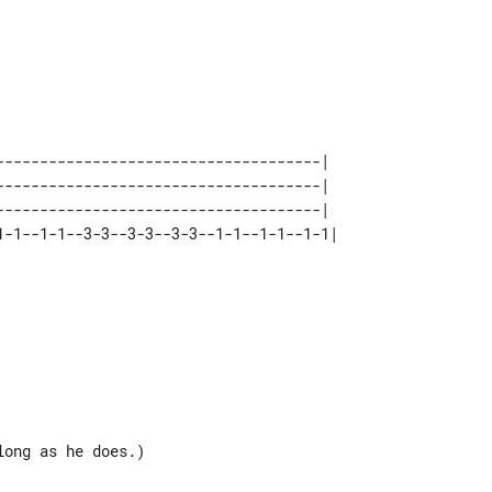


-------------------------------------|  

-------------------------------------|  

-------------------------------------|  

ong as he does.) 

                 
