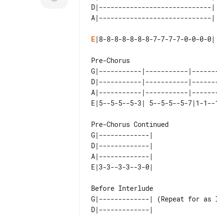
D|-----------------------------| 
E
|8-8-8-8-8-8-8-7-7-7-7-0-0-0-0|

Pre-Chorus

G|-----------|-----------|------
D|-----------|-----------|------
A|-----------|-----------|------
Pre-Chorus Continued

G|-------------| 

D|-------------| 

A|-------------| 

Before Interlude

G|-------------| (Repeat for as l
D|-------------|                 