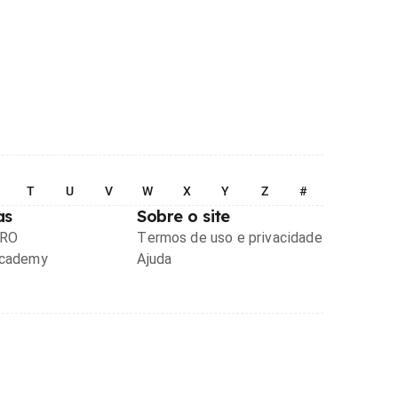
T
U
V
W
X
Y
Z
#
as
Sobre o site
PRO
Termos de uso e privacidade
Academy
Ajuda