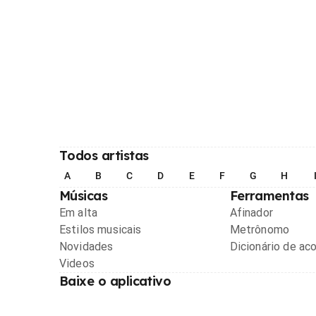
Todos artistas
A
B
C
D
E
F
G
H
Músicas
Ferramentas
Em alta
Afinador
Estilos musicais
Metrônomo
Novidades
Dicionário de ac
Videos
Baixe o aplicativo