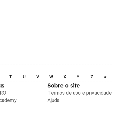
T
U
V
W
X
Y
Z
#
as
Sobre o site
PRO
Termos de uso e privacidade
Academy
Ajuda