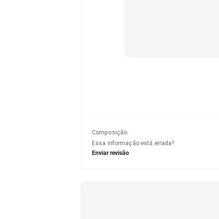
Composição
:
Essa informação está errada?
Enviar revisão