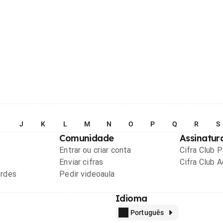
I
J
K
L
M
N
O
P
Q
R
S
Comunidade
Assinatur
Entrar ou criar conta
Cifra Club 
Enviar cifras
Cifra Club 
ordes
Pedir videoaula
Idioma
Português