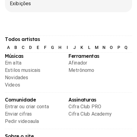
Exibições
Todos artistas
A
B
C
D
E
F
G
H
I
J
K
L
M
N
O
P
Q
R
Músicas
Ferramentas
Em alta
Afinador
Estilos musicais
Metrônomo
Novidades
Videos
Comunidade
Assinaturas
Entrar ou criar conta
Cifra Club PRO
Enviar cifras
Cifra Club Academy
Pedir videoaula
Sobre o site