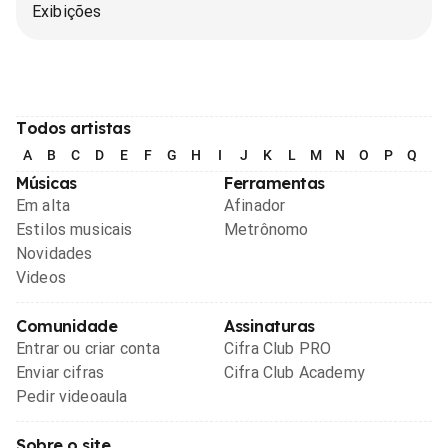
Exibições
Todos artistas
A
B
C
D
E
F
G
H
I
J
K
L
M
N
O
P
Q
R
Músicas
Ferramentas
Em alta
Afinador
Estilos musicais
Metrônomo
Novidades
Videos
Comunidade
Assinaturas
Entrar ou criar conta
Cifra Club PRO
Enviar cifras
Cifra Club Academy
Pedir videoaula
Sobre o site