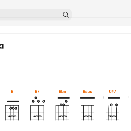
a
B
B7
Bbm
Bsus
C#7
4
4