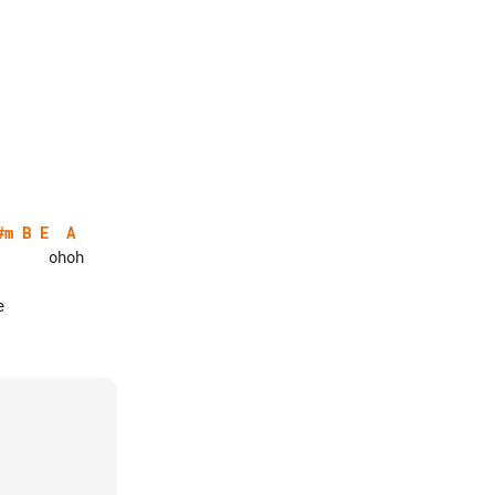
#m
B
E
A

