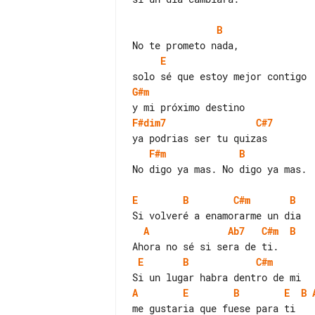
B
E
G#m
F#dim7
C#7
F#m
B
No digo ya mas. No digo ya mas.

E
B
C#m
B
A
Ab7
C#m
B
E
B
C#m
A
E
B
E
B
me gustaria que fuese para ti
