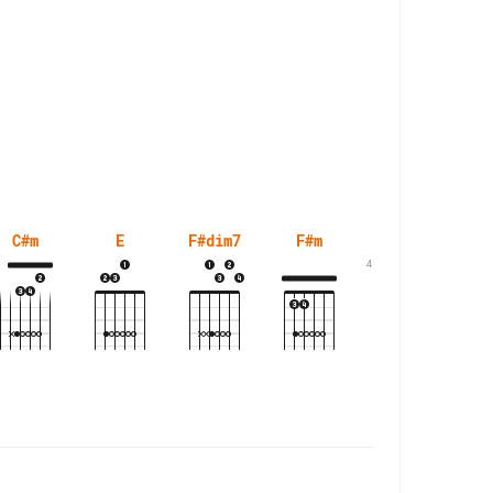
C#m
E
F#dim7
F#m
G#m
4