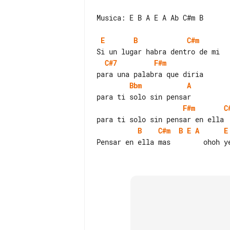
Musica: E B A E A Ab C#m B

E
B
C#m
C#7
F#m
Bbm
A
F#m
C
B
C#m
B
E
A
E
Pensar en ella mas        ohoh ye