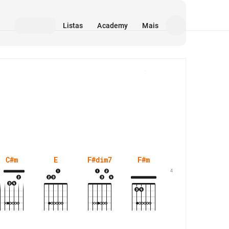
Listas
Academy
Mais
Mídia
C#m
E
F#dim7
F#m
G#m
4