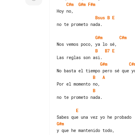
C#m
G#m
F#m
Bsus
B
E
no te prometo nada.

G#m
C#m
B
B7
E
G#m
C#
B
A
B
no te prometo nada.

E
G#m