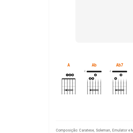
A
Ab
Ab7
4
4
Composição
:
Caratese, Soleman, Emulator e M