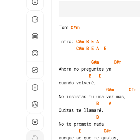
Tom
:
C#m
Intro: 
C#m
B
E
A
C#m
B
E
A
E
G#m
C#m
B
E
G#m
C#m
B
A
B
E
G#m