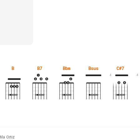
B
B7
Bbm
Bsus
C#7
4
4
ila Ortiz