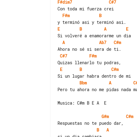
F#dim7
C#7
F#m
B
E
B
A
E
A
Ab7
C#m
C#7
F#m
E
B
C#m
Bbm
A
C
Pero tu ahora no me pidas nada ma
Musica: C#m B E A  E

G#m
C#m
B
A
si un dia cambiara.
