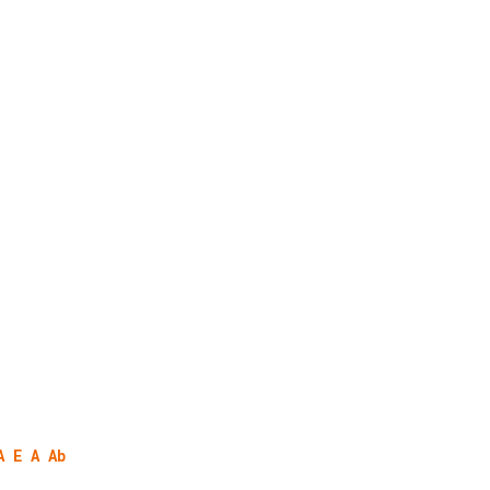
A
E
A
Ab