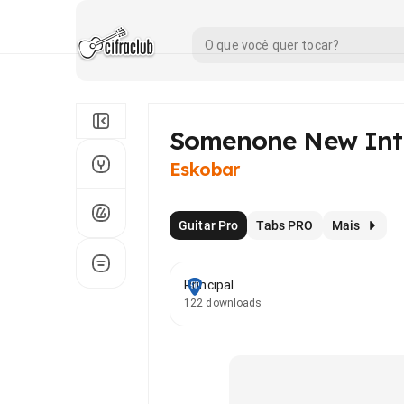
Somenone New Int
Eskobar
Guitar Pro
Tabs PRO
Mais
Principal
122 downloads