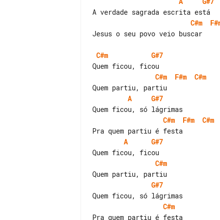
A
G#7
C#m
F#
Jesus o seu povo veio buscar

C#m
G#7
C#m
F#m
C#m
A
G#7
C#m
F#m
C#m
A
G#7
C#m
G#7
C#m
Pra quem partiu é festa
