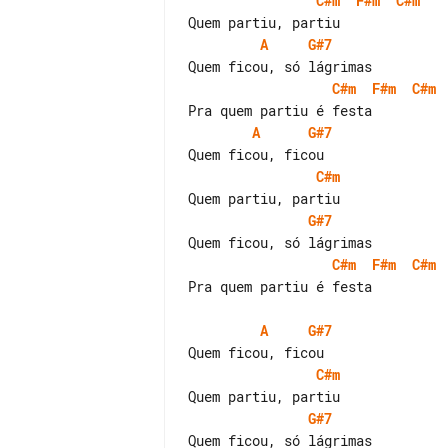
C#m
F#m
C#m
A
G#7
C#m
F#m
C#m
A
G#7
C#m
G#7
C#m
F#m
C#m
Pra quem partiu é festa

A
G#7
C#m
G#7