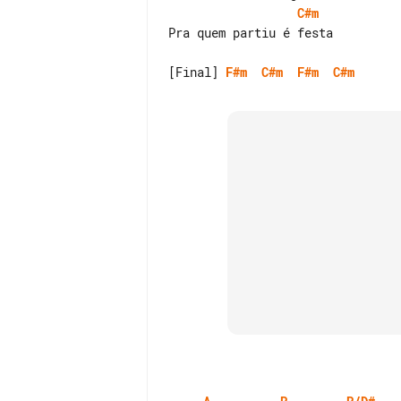
C#m
Pra quem partiu é festa

[Final] 
F#m
C#m
F#m
C#m