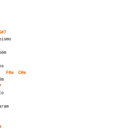
G#7
F#m
C#m
7
m