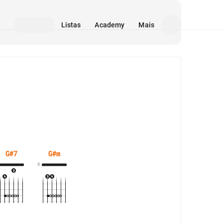
Listas
Academy
Mais
Mídia
G#7
G#m
4