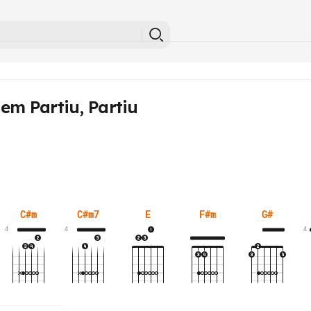
em Partiu, Partiu
C#m
C#m7
E
F#m
G#
4
4
4