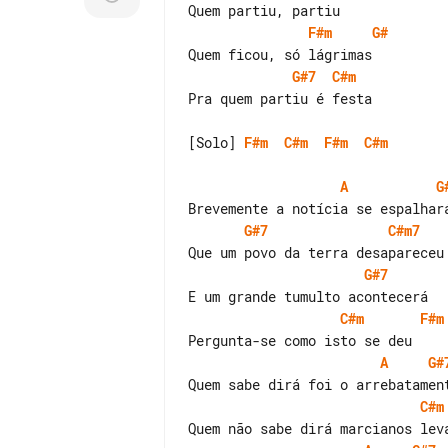
F#m
G#
G#7
C#m
Pra quem partiu é festa

[Solo] 
F#m
C#m
F#m
C#m
A
G
G#7
C#m7
G#7
C#m
F#m
A
G#
C#m