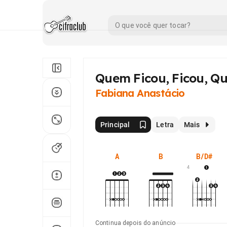
Quem Ficou, Ficou, Qu
Fabiana Anastácio
Principal
Letra
Mais
A
B
B/D#
4
Continua depois do anúncio