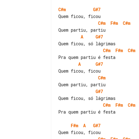
C#m
G#7
C#m
F#m
C#m
A
G#7
C#m
F#m
C#m
A
G#7
C#m
G#7
C#m
F#m
C#m
Pra quem partiu é festa

F#m
A
G#7