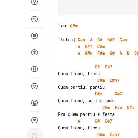
Tom
:
C#m
[Intro] 
C#m
A
G#
G#7
C#m
A
G#7
C#m
A
G#m
F#m
G#
A
B
C
G#
G#7
C#m
C#m7
F#m
G#7
C#m
F#m
C#m
A
G#
G#7
C#m
C#m7