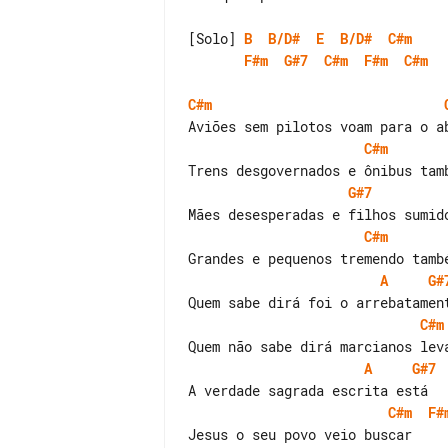
[Solo] 
B
B/D#
E
B/D#
C#m
F#m
G#7
C#m
F#m
C#m
C#m
C#m
G#7
C#m
A
G#
C#m
A
G#7
C#m
F#
Jesus o seu povo veio buscar
