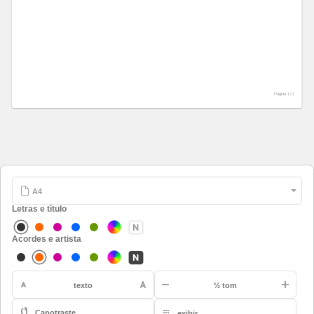
Página 1 /
1
Letras e título
Acordes e artista
-
texto
½ tom
Capotraste
exibir
A