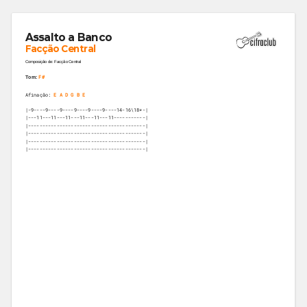
Assalto a Banco
Facção Central
Composição de: Facção Central
F#
Tom:
Afinação:
E A D G B E
|-9----9----9----9----9----9----14-16\18*-|

|---11---11---11---11---11---11-----------|

|-----------------------------------------|

|-----------------------------------------|

|-----------------------------------------|

|-----------------------------------------|