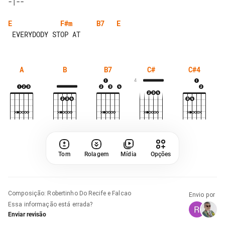
E
F#m
B7
E
A
B
B7
C#
C#4
4
Tom
Rolagem
Mídia
Opções
Composição
:
Robertinho Do Recife e Falcao
Envio por
Essa informação está errada?
Enviar revisão