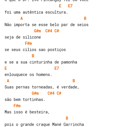
E
E7
A
B
G#m
C#4
C#
F#m
B
E
E7
A
B
G#m
C#4
C#
F#m
B