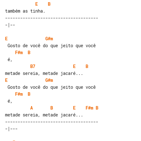
E
B
-------------------------------------

E
G#m
F#m
B
B7
E
B
E
G#m
F#m
B
A
B
E
F#m
B
-------------------------------------
