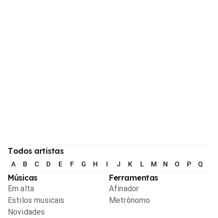
Todos artistas
A
B
C
D
E
F
G
H
I
J
K
L
M
N
O
P
Q
R
Músicas
Ferramentas
Em alta
Afinador
Estilos musicais
Metrônomo
Novidades