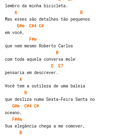
A
B
G#m
C#4
C#
F#m
B
E
E7
A
B
G#m
C#4
C#
F##m
B