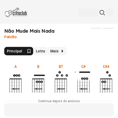
Não Mude Mais Nada
Mídia
Falcão
Principal
Letra
Mais
A
B
B7
C#
C#4
4
Continua depois do anúncio