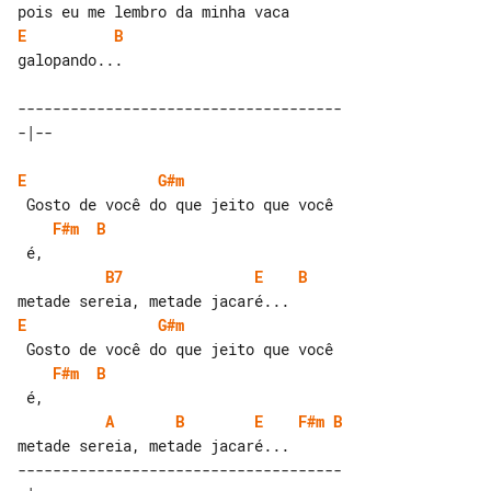
E
B
galopando...

-------------------------------------

E
G#m
F#m
B
B7
E
B
E
G#m
F#m
B
A
B
E
F#m
B
-------------------------------------
