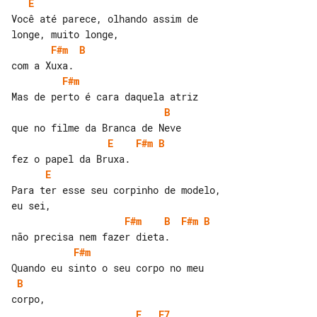
E
Você até parece, olhando assim de 

F#m
B
F#m
B
E
F#m
B
E
Para ter esse seu corpinho de modelo, 

F#m
B
F#m
B
F#m
B
E
E7