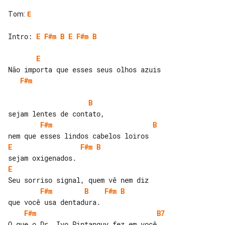
Tom
:
E
Intro: 
E
F#m
B
E
F#m
B
E
F#m
B
F#m
B
E
F#m
B
E
F#m
B
F#m
B
F#m
B7